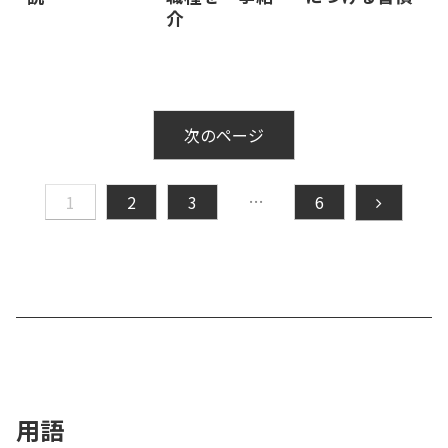
介
次のページ
…
次
1
2
3
6
へ
用語