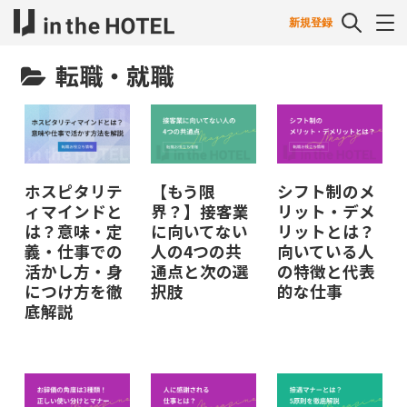
新規登録
転職・就職
ホスピタリテ
【もう限
シフト制のメ
ィマインドと
界？】接客業
リット・デメ
は？意味・定
に向いてない
リットとは？
義・仕事での
人の4つの共
向いている人
活かし方・身
通点と次の選
の特徴と代表
につけ方を徹
択肢
的な仕事
底解説