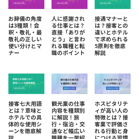
お辞儀の角度
人に感謝され
接遇マナーと
は3種類！会
る仕事とは？
は？接客との
釈・敬礼・最
直接「ありが
違いとホテル
敬礼の正しい
とう」と言わ
で求められる
使い分けとマ
れる職種と転
5原則を徹底
ナー
職のポイント
解説
接客七大用語
観光業の仕事
ホスピタリテ
とは？意味と
内容を種類別
ィが高い人の
ホテルでの具
に解説！旅
特徴とは？接
体的な使用シ
行・宿泊・交
客業で評価さ
ーンを徹底解
通など幅広い
れる行動と身
説
職種を一挙紹
につける習慣