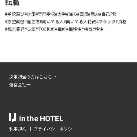
転職
#学校選び
#対策
#専門学校
#大学
#強み
#面接
#魅力
#自己PR
#志望動機
#働き方
#向いてる人
#向いてる人特徴
#ブラック
#資格
#観光業界
#英語
#TOEIC
#沖縄
#沖縄移住
#特徴
#移住
採用担当の方はこちら→
運営会社→
利用規約
プライバシーポリシー