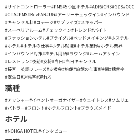
#サイトコントローラー
#PMS
#5つ星ホテル
#ADR
#CRS
#GDS
#OCC
#OTA
#PMS
#RevPAR
#UG
#アーリーチェックイン
#インバウンド
#キャンセル料
#コテージ
#サプライズ
#スキッパー
#スーペリアルーム
#チェックイン
#トレンド
#バイト
#ファッションホテル
#ブライダル
#ベッドメイキング
#ホステル
#ホテル
#ホテルの仕事
#ホテル就職
#ホテル業界
#ホテル業界
#インバウンド対策
#ホテル用語
#ラウンジ
#ルームアサイン
#レストラン
#夜勤
#女将
#当日
#当日キャンセル
#接客 英語フレーズ
#支援金
#旅館
#旅館の仕事
#時間
#稼働率
#誕生日
#迷惑客
#遅れる
職種
#アッシャー
#イベントオーガナイザー
#ウェイトレス
#ソムリエ
#バトラー
#フロント
#ホテルフロント
#ブラウズメイド
ホテル
#NOHGA HOTEL
#インタビュー