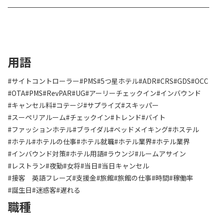
用語
#サイトコントローラー
#PMS
#5つ星ホテル
#ADR
#CRS
#GDS
#OCC
#OTA
#PMS
#RevPAR
#UG
#アーリーチェックイン
#インバウンド
#キャンセル料
#コテージ
#サプライズ
#スキッパー
#スーペリアルーム
#チェックイン
#トレンド
#バイト
#ファッションホテル
#ブライダル
#ベッドメイキング
#ホステル
#ホテル
#ホテルの仕事
#ホテル就職
#ホテル業界
#ホテル業界
#インバウンド対策
#ホテル用語
#ラウンジ
#ルームアサイン
#レストラン
#夜勤
#女将
#当日
#当日キャンセル
#接客 英語フレーズ
#支援金
#旅館
#旅館の仕事
#時間
#稼働率
#誕生日
#迷惑客
#遅れる
職種