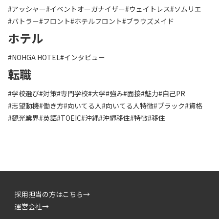
#アッシャー
#イベントオーガナイザー
#ウェイトレス
#ソムリエ
#バトラー
#フロント
#ホテルフロント
#ブラウズメイド
ホテル
#NOHGA HOTEL
#インタビュー
転職
#学校選び
#対策
#専門学校
#大学
#強み
#面接
#魅力
#自己PR
#志望動機
#働き方
#向いてる人
#向いてる人特徴
#ブラック
#資格
#観光業界
#英語
#TOEIC
#沖縄
#沖縄移住
#特徴
#移住
採用担当の方はこちら→
運営会社→