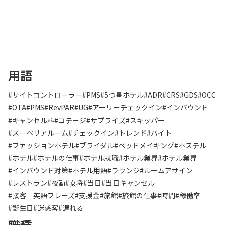
用語
#サイトコントローラー
#PMS
#5つ星ホテル
#ADR
#CRS
#GDS
#OCC
#OTA
#PMS
#RevPAR
#UG
#アーリーチェックイン
#インバウンド
#キャンセル料
#コテージ
#サプライズ
#スキッパー
#スーペリアルーム
#チェックイン
#トレンド
#バイト
#ファッションホテル
#ブライダル
#ベッドメイキング
#ホステル
#ホテル
#ホテルの仕事
#ホテル就職
#ホテル業界
#ホテル業界
#インバウンド対策
#ホテル用語
#ラウンジ
#ルームアサイン
#レストラン
#夜勤
#女将
#当日
#当日キャンセル
#接客 英語フレーズ
#支援金
#旅館
#旅館の仕事
#時間
#稼働率
#誕生日
#迷惑客
#遅れる