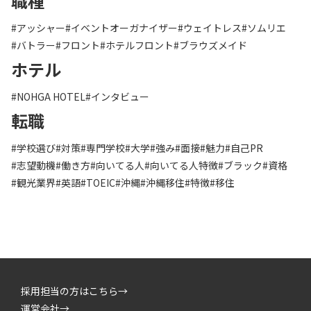
職種
#アッシャー
#イベントオーガナイザー
#ウェイトレス
#ソムリエ
#バトラー
#フロント
#ホテルフロント
#ブラウズメイド
ホテル
#NOHGA HOTEL
#インタビュー
転職
#学校選び
#対策
#専門学校
#大学
#強み
#面接
#魅力
#自己PR
#志望動機
#働き方
#向いてる人
#向いてる人特徴
#ブラック
#資格
#観光業界
#英語
#TOEIC
#沖縄
#沖縄移住
#特徴
#移住
採用担当の方はこちら→
運営会社→