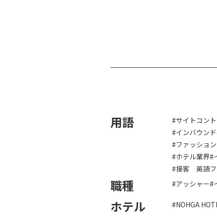
用語
#サイトコン
#インバウンド
#ファッショ
#ホテル業界
#
#接客 英語
職種
#アッシャー
#
ホテル
#NOHGA HOT