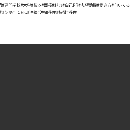
策
#専門学校
#大学
#強み
#面接
#魅力
#自己PR
#志望動機
#働き方
#向いて
界
#英語
#TOEIC
#沖縄
#沖縄移住
#特徴
#移住