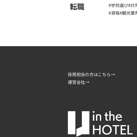
転職
#学校選び
#対
#資格
#観光業
採用担当の方はこちら→
運営会社→