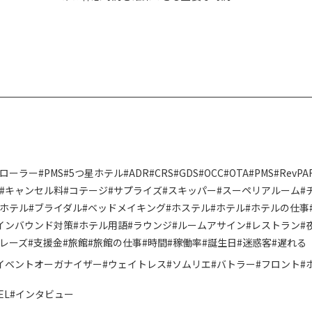
す。夜勤明けの休日の過ごし方が、次の日
のパフォーマンスや健康状態に大きな影
響を与えることがあります。この記事で
は、おすすめの夜勤明...
トローラー
#PMS
#5つ星ホテル
#ADR
#CRS
#GDS
#OCC
#OTA
#PMS
#RevPA
#キャンセル料
#コテージ
#サプライズ
#スキッパー
#スーペリアルーム
#
ンホテル
#ブライダル
#ベッドメイキング
#ホステル
#ホテル
#ホテルの仕事
インバウンド対策
#ホテル用語
#ラウンジ
#ルームアサイン
#レストラン
#
フレーズ
#支援金
#旅館
#旅館の仕事
#時間
#稼働率
#誕生日
#迷惑客
#遅れる
イベントオーガナイザー
#ウェイトレス
#ソムリエ
#バトラー
#フロント
#
EL
#インタビュー