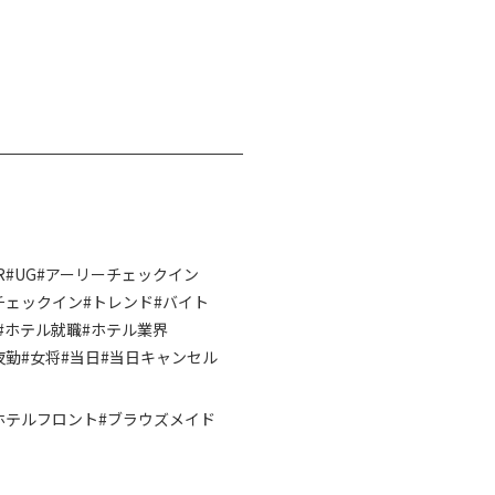
R
#UG
#アーリーチェックイン
チェックイン
#トレンド
#バイト
#ホテル就職
#ホテル業界
夜勤
#女将
#当日
#当日キャンセル
ホテルフロント
#ブラウズメイド