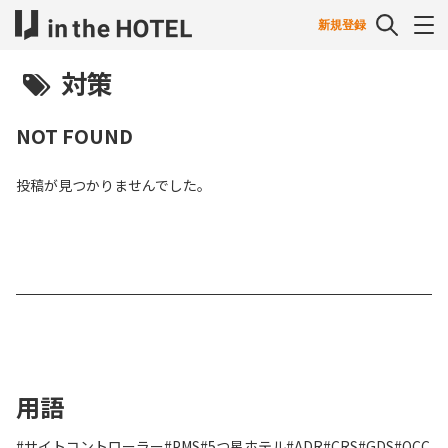
新規登録
対策
NOT FOUND
投稿が見つかりませんでした。
用語
#サイトコントローラー
#PMS
#5つ星ホテル
#ADR
#CRS
#GDS
#OCC