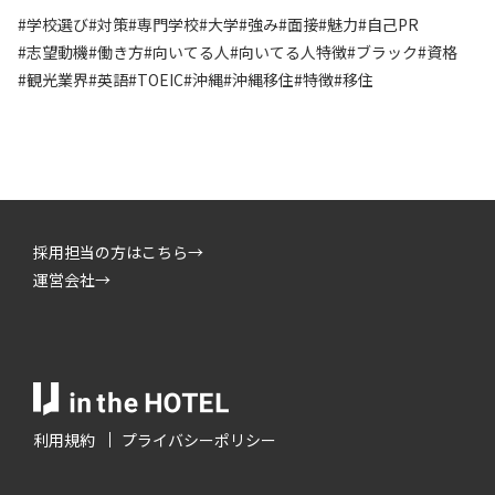
#学校選び
#対策
#専門学校
#大学
#強み
#面接
#魅力
#自己PR
#志望動機
#働き方
#向いてる人
#向いてる人特徴
#ブラック
#資格
#観光業界
#英語
#TOEIC
#沖縄
#沖縄移住
#特徴
#移住
採用担当の方はこちら→
運営会社→
利用規約
プライバシーポリシー