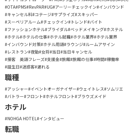
#OTA
#PMS
#RevPAR
#UG
#アーリーチェックイン
#インバウンド
#キャンセル料
#コテージ
#サプライズ
#スキッパー
#スーペリアルーム
#チェックイン
#トレンド
#バイト
#ファッションホテル
#ブライダル
#ベッドメイキング
#ホステル
#ホテル
#ホテルの仕事
#ホテル就職
#ホテル業界
#ホテル業界
#インバウンド対策
#ホテル用語
#ラウンジ
#ルームアサイン
#レストラン
#夜勤
#女将
#当日
#当日キャンセル
#接客 英語フレーズ
#支援金
#旅館
#旅館の仕事
#時間
#稼働率
#誕生日
#迷惑客
#遅れる
職種
#アッシャー
#イベントオーガナイザー
#ウェイトレス
#ソムリエ
#バトラー
#フロント
#ホテルフロント
#ブラウズメイド
ホテル
#NOHGA HOTEL
#インタビュー
転職