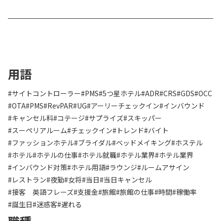
用語
#サイトコントローラー
#PMS
#5つ星ホテル
#ADR
#CRS
#GDS
#OCC
#OTA
#PMS
#RevPAR
#UG
#アーリーチェックイン
#インバウンド
#キャンセル料
#コテージ
#サプライズ
#スキッパー
#スーペリアルーム
#チェックイン
#トレンド
#バイト
#ファッションホテル
#ブライダル
#ベッドメイキング
#ホステル
#ホテル
#ホテルの仕事
#ホテル就職
#ホテル業界
#ホテル業界
#インバウンド対策
#ホテル用語
#ラウンジ
#ルームアサイン
#レストラン
#夜勤
#女将
#当日
#当日キャンセル
#接客 英語フレーズ
#支援金
#旅館
#旅館の仕事
#時間
#稼働率
#誕生日
#迷惑客
#遅れる