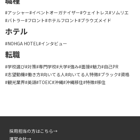
職種
#アッシャー
#イベントオーガナイザー
#ウェイトレス
#ソムリエ
#バトラー
#フロント
#ホテルフロント
#ブラウズメイド
ホテル
#NOHGA HOTEL
#インタビュー
転職
#学校選び
#対策
#専門学校
#大学
#強み
#面接
#魅力
#自己PR
#志望動機
#働き方
#向いてる人
#向いてる人特徴
#ブラック
#資格
#観光業界
#英語
#TOEIC
#沖縄
#沖縄移住
#特徴
#移住
採用担当の方はこちら→
運営会社→