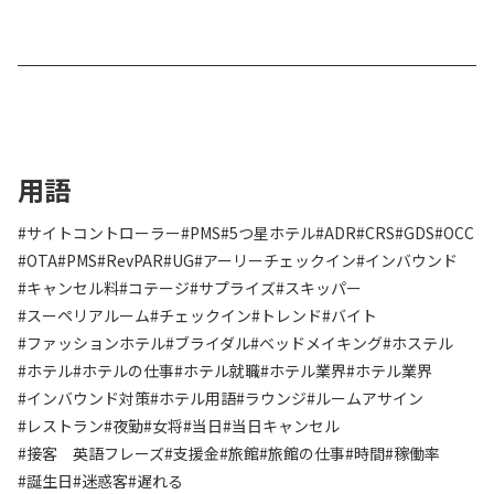
用語
#サイトコントローラー
#PMS
#5つ星ホテル
#ADR
#CRS
#GDS
#OCC
#OTA
#PMS
#RevPAR
#UG
#アーリーチェックイン
#インバウンド
#キャンセル料
#コテージ
#サプライズ
#スキッパー
#スーペリアルーム
#チェックイン
#トレンド
#バイト
#ファッションホテル
#ブライダル
#ベッドメイキング
#ホステル
#ホテル
#ホテルの仕事
#ホテル就職
#ホテル業界
#ホテル業界
#インバウンド対策
#ホテル用語
#ラウンジ
#ルームアサイン
#レストラン
#夜勤
#女将
#当日
#当日キャンセル
#接客 英語フレーズ
#支援金
#旅館
#旅館の仕事
#時間
#稼働率
#誕生日
#迷惑客
#遅れる