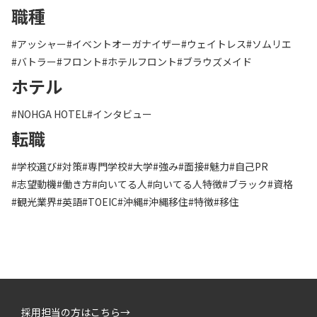
職種
#アッシャー
#イベントオーガナイザー
#ウェイトレス
#ソムリエ
#バトラー
#フロント
#ホテルフロント
#ブラウズメイド
ホテル
#NOHGA HOTEL
#インタビュー
転職
#学校選び
#対策
#専門学校
#大学
#強み
#面接
#魅力
#自己PR
#志望動機
#働き方
#向いてる人
#向いてる人特徴
#ブラック
#資格
#観光業界
#英語
#TOEIC
#沖縄
#沖縄移住
#特徴
#移住
採用担当の方はこちら→