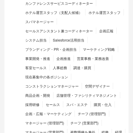
カンファレンスサービスコーディネーター
ホテル運営スタッフ（支配人候補）
ホテル運営スタッフ
スパマネージャー
セールスアシスタント兼コーディネーター
企画広報
システム担当
Salesforce活用担当
ブランディング・PR・企画担当
マーケティング戦略
事業開発・推進
企画推進
営業事務・業務改善
客室セールス
人事総務
調達・購買
現在募集中の各ポジション
コンストラクションマネージャー
空間デザイナー
商品企画・開発
店舗管理・ファシリティマネジメント
採用研修
セールス
スパ・エステ
購買・仕入
企画・広報・マーケティング
チーフ (管理部門)
マネージャー (管理部門)
チーフ (営業部門)
マネージャー (営業部門)
複数職種を兼任
総務
経理