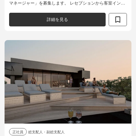
マネージャー」を募集します。 レセプションから客室インス
ペクション、レベニュー管理まで、ホテルの「顔」となる宿
泊部門を牽引し、世界水準の体験価...
詳細を見る
正社員
総支配人・副総支配人