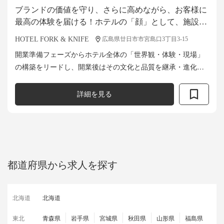
ブランドの価値を守り、さらに高めながら、お客様に
最高の体験を届ける！ホテルの「顔」として、施設全
体の運営を統括する総支配人を募集！
HOTEL FORK & KNIFE
広島県廿日市市宮島口3丁目3-15
開業準備フェーズからホテル全体の「世界観・体験・現場」
の構築をリードし、開業後はその文化と品質を継承・進化さ
せながら、施設運営を統括していただきます。 施設全体の運
営統括責任者として、ブランドの価値...
詳細を見る
都道府県から求人を探す
北海道
北海道
東北
青森県
岩手県
宮城県
秋田県
山形県
福島県