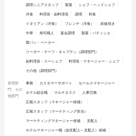
調理シニアスタッフ
製菓
シェフ・ヘッドシェフ
洋食
料理長・副料理長
調理
和食
イタリアン（洋食）
フレンチ（洋食）
鉄板焼き
中華
寿司職人
宴会調理
製菓・パティシエ
製パン・ベーカー
リーダー・チーフ・キャプテン（調理部門）
副料理長・スーシェフ
料理長・マネージャー・シェフ
その他（調理部門）
管理部
事務
カスタマーサポート
セールスマネージャー
門、その
ホテル総合職
マルチタスク
人事労務
他部門
広報スタッフ（マネージャー候補）
広報スタッフ（マーケティング担当）
マーケティングマネージャー候補
支配人
ホテルマネージャー職（副支配人～支配人）候補