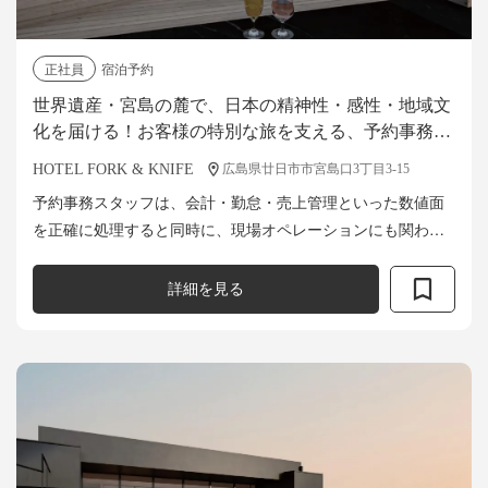
正社員
宿泊予約
世界遺産・宮島の麓で、日本の精神性・感性・地域文
化を届ける！お客様の特別な旅を支える、予約事務ス
タッフを募集！
HOTEL FORK & KNIFE
広島県廿日市市宮島口3丁目3-15
予約事務スタッフは、会計・勤怠・売上管理といった数値面
を正確に処理すると同時に、現場オペレーションにも関わり
ます。 「事務 × 宿泊業務」のハイブリッドな立場から、部門
間の橋渡し役としてホテルの安定...
詳細を見る