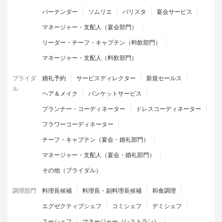
バーテンダー
ソムリエ
バリスタ
宴会サービス
マネージャー・支配人（宴会部門）
リーダー・チーフ・キャプテン（料飲部門）
マネージャー・支配人（料飲部門）
ブライダ
婚礼予約
サービスディレクター
新規セールス
ル
ヘア＆メイク
バンケットサービス
プランナー・コーディネーター
ドレスコーディネーター
フラワーコーディネーター
チーフ・キャプテン（宴会・婚礼部門）
マネージャー・支配人（宴会・婚礼部門）
その他（ブライダル）
調理部門
料理長候補
料理長・副料理長候補
和食調理
エグゼクティブシェフ
コミシェフ
デミシェフ
スーシェフ
マネージャー（レストラン）