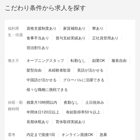
こだわり条件から求人を探す
福利厚
資格支援制度あり
家賃補助あり
寮あり
生・待遇
食事手当あり
賞与支給実績あり
正社員登用あり
宿泊割引あり
働き方
オープニングスタッフ
転勤なし
副業OK
服装自由
髪型自由
未経験者歓迎
英語が活かせる
中国語が活かせる
グローバルに活躍できる
様々な職種に挑戦できる
休暇・勤
残業月10時間以内
夜勤なし
土日祝休み
務時間
年間休日120日以上
有給取得率50％以上
長期休暇あり
育休取得実績あり
選考
内定まで面接1回
オンライン面接OK
急募