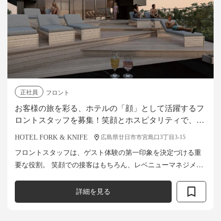
正社員
フロント
お客様の旅を彩る、ホテルの「顔」として活躍するフ
ロントスタッフを募集！笑顔とホスピタリティで、最
高の滞在体験を届けませんか？
HOTEL FORK & KNIFE
広島県廿日市市宮島口3丁目3-15
フロントスタッフは、ゲスト体験の第一印象を決定づける重
要な役割。 笑顔での接客はもちろん、レベニューマネジメン
トや購買・在庫管理など、ホテル運営を支える実務を担当
し、快適で洗練された滞在体験を実現し...
詳細を見る