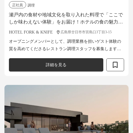
正社員
調理
瀬戸内の食材や地域文化を取り入れた料理で「ここで
しか味わえない体験」をお届け！ホテルの食の魅力を
伝えるレストラン調理スタッフを募集。
HOTEL FORK & KNIFE
広島県廿日市市宮島口3丁目3-15
オープニングメンバーとして、調理業務を担いゲスト体験の
質を高めてくださるレストラン調理スタッフを募集します。
仕込みから調理、盛り付けに至るまでの一つひとつの工程に
責任を持ち、常に最高のクオリティを...
詳細を見る