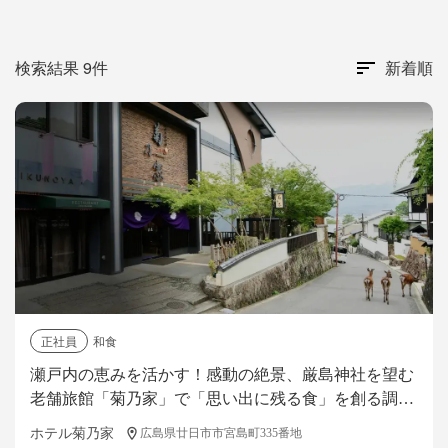
検索結果 9件
新着順
正社員
和食
瀬戸内の恵みを活かす！感動の絶景、厳島神社を望む
老舗旅館「菊乃家」で「思い出に残る食」を創る調理
スタッフ募集！
ホテル菊乃家
広島県廿日市市宮島町335番地