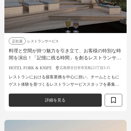
正社員
レストランサービス
料理と空間が持つ魅力を引き立て、お客様の特別な時
間を演出！「記憶に残る時間」を創るレストランサー
ビススタッフを募集！
HOTEL FORK & KNIFE
広島県廿日市市宮島口3丁目3-15
レストランにおける接客業務を中心に担い、チームとともに
ゲスト体験を形づくるレストランサービススタッフを募集し
ます。 料理や空間の魅力を最大限に引き出し、ゲストの特別
な時間を創り出す役割をお任せ。 ...
詳細を見る