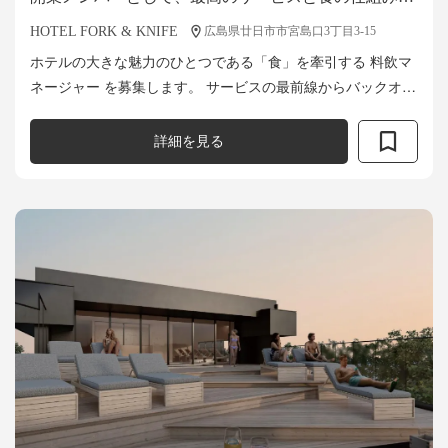
ゼロから作り上げましょう！
HOTEL FORK & KNIFE
広島県廿日市市宮島口3丁目3-15
ホテルの大きな魅力のひとつである「食」を牽引する 料飲マ
ネージャー を募集します。 サービスの最前線からバックオフ
ィスまで、チームを統括しながら、国内外のゲストに「ここ
でしか味わえない食の体験」をお...
詳細を見る