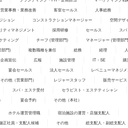
営業事務・業務改善
客室セールス
人事総務
ジション
コンストラクションマネージャー
空間デザ
リティマネジメント
採用研修
セールス
スパ
ケティング
チーフ (管理部門)
マネージャー (管理部門
業部門)
複数職種を兼任
総務
経理
企画宣伝
広報
施設管理
IT・SE
購
宴会セールス
法人セールス
レベニューマネジメ
その他（営業部門）
レジャースタッフ
販売サービス
スパ・エステ受付
セラピスト・エステティシャン
）
宴会予約
その他（本社）
ホテル運営管理職
宿泊施設の運営・店舗支配人
舗正社員・支配人候補
その他
総支配人・副総支配人