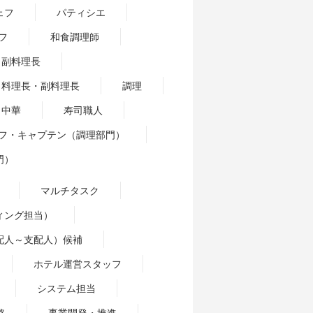
ェフ
パティシエ
フ
和食調理師
副料理長
料理長・副料理長
調理
中華
寿司職人
フ・キャプテン（調理部門）
門）
マルチタスク
ィング担当）
配人～支配人）候補
ホテル運営スタッフ
システム担当
略
事業開発・推進