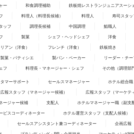
ャー
和食調理補助
鉄板焼レストランジュニアスーシ
フ
料理人（料理長候補）
料理人
寿司スタッ
タッフ
調理長候補
中国調理
鮨職人
フ
製菓
シェフ・ヘッドシェフ
洋食
タリアン（洋食）
フレンチ（洋食）
鉄板焼き
製菓・パティシエ
製パン・ベーカー
リーダー・チー
ェフ
料理長・マネージャー・シェフ
その他（調理部
スタマーサポート
セールスマネージャー
ホテル総合職
広報スタッフ（マネージャー候補）
広報スタッフ（マーケテ
ネージャー候補
支配人
ホテルマネージャー職（副支
ービスコーディネーター
ホテル運営スタッフ（支配人候補）
セールスアシスタント兼コーディネーター
企画広報
当
ブランディング・PR・企画担当
マーケティング戦