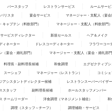
バースタッフ
レストランサービス
ルームサービ
バリスタ
宴会サービス
マネージャー・支配人（宴会
・キャプテン（料飲部門）
マネージャー・支配人（料飲部門
サービスディレクター
新規セールス
ヘア＆メイク
ディネーター
ドレスコーディネーター
フラワーコー
ン（宴会・婚礼部門）
マネージャー・支配人（宴会・婚礼部
料理長・副料理長候補
和食調理
エグゼクティブシ
スーシェフ
マネージャー（レストラン）
コミシェ
ジアシスタントディレクター候補
レストランスーパーバイザ
ススタッフ
副料理長候補
ホールスタッフメンバー
ス チームリーダー
洋食調理（マネジメント補佐）
和
調理（スタッフ～チーフ）
調理補助・サービス