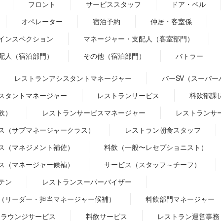
フロント
サービススタッフ
ドア・ベル
オペレーター
宿泊予約
仲居・客室係
インスペクション
マネージャー・支配人（客室部門）
配人（宿泊部門）
その他（宿泊部門）
バトラー
レストランアシスタントマネージャー
バーSV（スーパー
スタントマネージャー
レストランサービス
料飲部課
飲）
レストランサービスマネージャー
レストランサ
ス（サブマネージャークラス）
レストラン朝食スタッフ
ス（マネジメント補佐）
料飲（一般〜レセプショニスト）
ス（マネージャー候補）
サービス（スタッフ～チーフ）
テン
レストランスーパーバイザー
（リーダー・担当マネージャー候補）
料飲部門マネージャー
ラウンジサービス
料飲サービス
レストラン運営事務