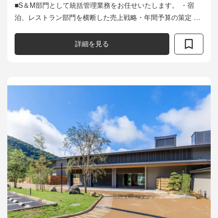
■S＆M部門として統括管理業務をお任せいたします。 ・宿
泊、レストラン部門を横断した売上戦略・年間予算の策定 ・
ブランドに沿った施設独自のポジショニングを導き出し、
ADRを中心としたRevPAR向...
詳細を見る