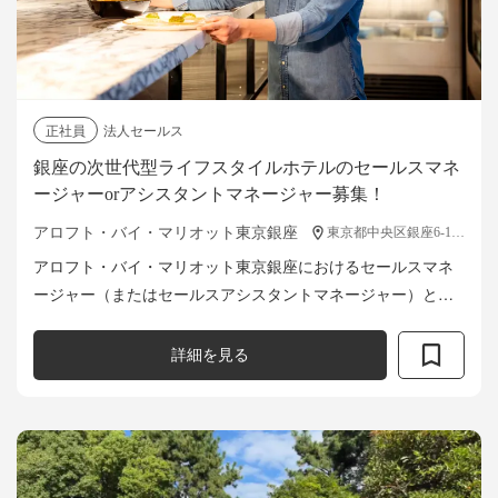
正社員
法人セールス
銀座の次世代型ライフスタイルホテルのセールスマネ
ージャーorアシスタントマネージャー募集！
アロフト・バイ・マリオット東京銀座
東京都中央区銀座6-14-3
アロフト・バイ・マリオット東京銀座におけるセールスマネ
ージャー（またはセールスアシスタントマネージャー）とし
て、セールス業務全般やマネジメント業務をご担当いただき
ます。主に国内外の企業や旅行代理店への...
詳細を見る