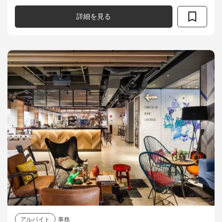
ベントの企画・運営にも携わり、社員のモチベーション向上
やエンゲージメント強化を図る重要なポジ...
詳細を見る
アルバイト
事務