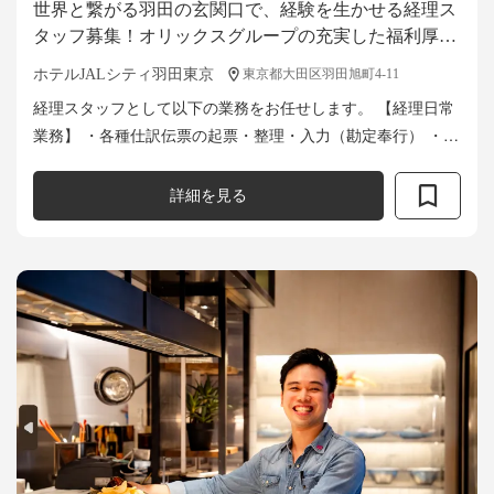
世界と繋がる羽田の玄関口で、経験を生かせる経理ス
タッフ募集！オリックスグループの充実した福利厚生
と安定基盤あり◎
ホテルJALシティ羽田東京
東京都大田区羽田旭町4-11
経理スタッフとして以下の業務をお任せします。 【経理日常
業務】 ・各種仕訳伝票の起票・整理・入力（勘定奉行） ・小
口出納管理 【経理月次業務】 ・売掛金入金確認及び消し込み
・月末...
詳細を見る