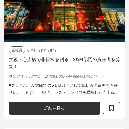
正社員
その他（管理部門）
大阪・心斎橋で非日常を創る｜S&M部門の責任者を募
集！
クロスホテル大阪
大阪府大阪市中央区心斎橋筋2-5-15
■クロスホテル大阪でのS＆M部門として統括管理業務をお任
せいたします。 ・宿泊、レストラン部門を横断した売上戦
略・年間予算の策定 ・ブランドに沿った施設独自のポジショ
ニングを導き出し、ADRを中心...
詳細を見る