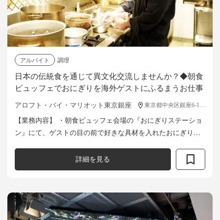
アルバイト
調理
日本の伝統食を通じて異文化交流しませんか？◆朝食
ビュッフェでおにぎりを海外ゲストにふるまうお仕事
アロフト・バイ・マリオット東京銀座
東京都中央区銀座6-14-3
【業務内容】 ・朝食ビュッフェ会場の『おにぎりステーショ
ン』にて、ゲストの目の前で好きな具材を入れたおにぎりを
握って提供いただきます。 ・具材の準備（ツナマヨ等の調
理、鮭をほぐす、具材を個別に器に...
詳細を見る