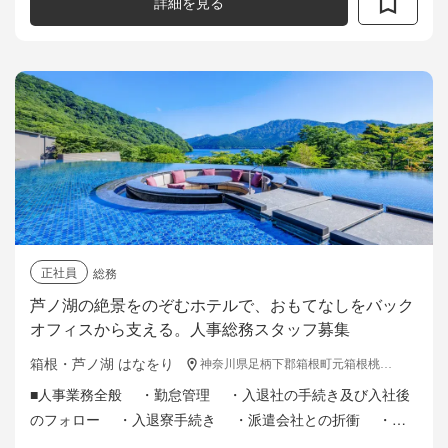
詳細を見る
正社員
総務
芦ノ湖の絶景をのぞむホテルで、おもてなしをバック
オフィスから支える。人事総務スタッフ募集
箱根・芦ノ湖 はなをり
神奈川県足柄下郡箱根町元箱根桃源台160
■人事業務全般 ・勤怠管理 ・入退社の手続き及び入社後
のフォロー ・入退寮手続き ・派遣会社との折衝 ・外
国人スタッフのビザの管理及び申請のフォロー ・外国人イ