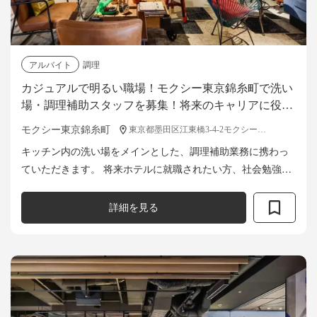
アルバイト
調理
カジュアルで明るい職場！モクシー東京錦糸町で洗い
場・調理補助スタッフを募集！将来のキャリアに役立
つ経験を積みましょう
モクシー東京錦糸町
東京都墨田区江東橋3-4-2モクシー東京錦糸町
キッチン内の洗い場をメインとした、調理補助業務に携わっ
ていただきます。 将来ホテルに就職されたい方、社会勉強に
お勧めです。 若手を中心にカジュアルな明るい雰囲気の職場
です。 海外ゲストが多く...
詳細を見る