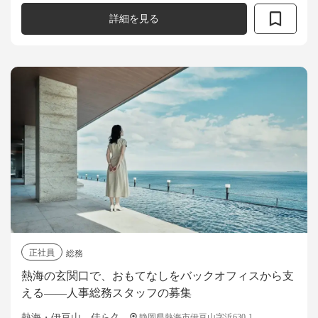
ンターンシップの...
詳細を見る
正社員
総務
熱海の玄関口で、おもてなしをバックオフィスから支
える——人事総務スタッフの募集
熱海・伊豆山 佳ら久
静岡県熱海市伊豆山字浜630-1