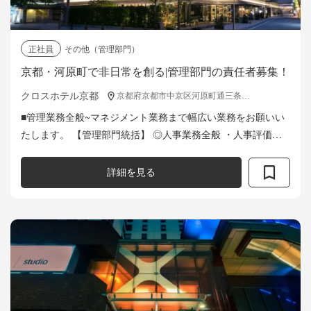
正社員
その他（管理部門）
京都・河原町で非日常を創る|管理部門の責任者募集！
クロスホテル京都
京都府京都市中京区河原町通三条下る 大黒町71-1
■管理業務全般~マネジメント業務まで幅広い業務をお願いい
たします。 【管理部門統括】 ◎人事業務全般 ・人事評価制
度他、諸規程制度立案、運用 ・採用計画立案、新卒、中途
採用活動 ・教育制度構...
詳細を見る