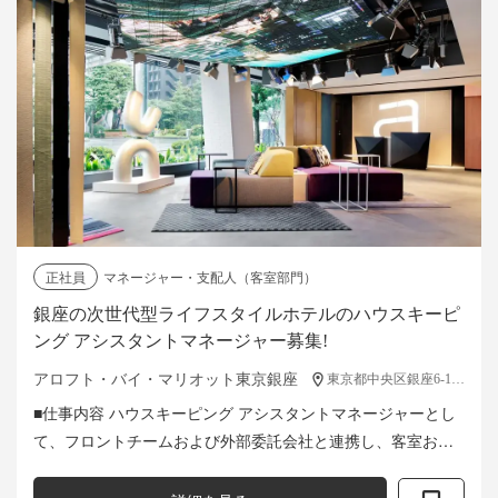
正社員
マネージャー・支配人（客室部門）
銀座の次世代型ライフスタイルホテルのハウスキーピ
ング アシスタントマネージャー募集!
アロフト・バイ・マリオット東京銀座
東京都中央区銀座6-14-3
■仕事内容 ハウスキーピング アシスタントマネージャーとし
て、フロントチームおよび外部委託会社と連携し、客室およ
び各種備品・アメニティの適切な管理をお任せいたします。
※当ホテルではハウスキーピン...