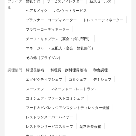
ブライダ
婚礼予約
サービスディレクター
新規セールス
ル
ヘア＆メイク
バンケットサービス
プランナー・コーディネーター
ドレスコーディネーター
フラワーコーディネーター
チーフ・キャプテン（宴会・婚礼部門）
マネージャー・支配人（宴会・婚礼部門）
その他（ブライダル）
調理部門
料理長候補
料理長・副料理長候補
和食調理
エグゼクティブシェフ
コミシェフ
デミシェフ
スーシェフ
マネージャー（レストラン）
コミシェフ・ファーストコミシェフ
フード＆ビバレッジアシスタントディレクター候補
レストランスーパーバイザー
レストランサービススタッフ
副料理長候補
ホールスタッフメンバー