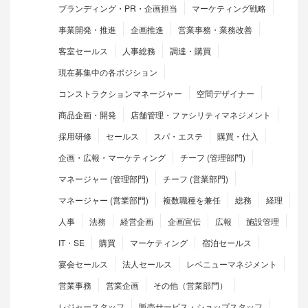
ブランディング・PR・企画担当
マーケティング戦略
事業開発・推進
企画推進
営業事務・業務改善
客室セールス
人事総務
調達・購買
現在募集中の各ポジション
コンストラクションマネージャー
空間デザイナー
商品企画・開発
店舗管理・ファシリティマネジメント
採用研修
セールス
スパ・エステ
購買・仕入
企画・広報・マーケティング
チーフ (管理部門)
マネージャー (管理部門)
チーフ (営業部門)
マネージャー (営業部門)
複数職種を兼任
総務
経理
人事
法務
経営企画
企画宣伝
広報
施設管理
IT・SE
購買
マーケティング
宿泊セールス
宴会セールス
法人セールス
レベニューマネジメント
営業事務
営業企画
その他（営業部門）
レジャースタッフ
販売サービス・ショップスタッフ