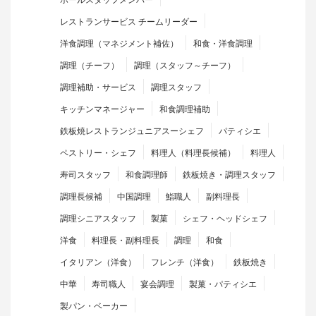
レストランサービス チームリーダー
洋食調理（マネジメント補佐）
和食・洋食調理
調理（チーフ）
調理（スタッフ～チーフ）
調理補助・サービス
調理スタッフ
キッチンマネージャー
和食調理補助
鉄板焼レストランジュニアスーシェフ
パティシエ
ペストリー・シェフ
料理人（料理長候補）
料理人
寿司スタッフ
和食調理師
鉄板焼き・調理スタッフ
調理長候補
中国調理
鮨職人
副料理長
調理シニアスタッフ
製菓
シェフ・ヘッドシェフ
洋食
料理長・副料理長
調理
和食
イタリアン（洋食）
フレンチ（洋食）
鉄板焼き
中華
寿司職人
宴会調理
製菓・パティシエ
製パン・ベーカー