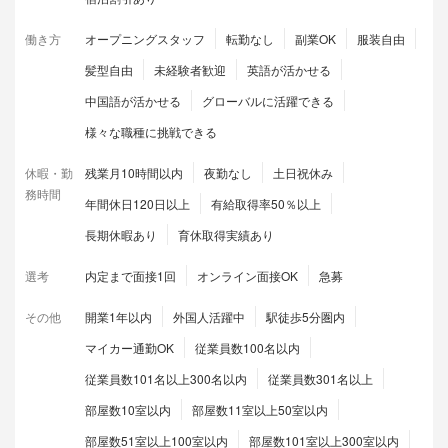
働き方
オープニングスタッフ
転勤なし
副業OK
服装自由
髪型自由
未経験者歓迎
英語が活かせる
中国語が活かせる
グローバルに活躍できる
様々な職種に挑戦できる
休暇・勤
残業月10時間以内
夜勤なし
土日祝休み
務時間
年間休日120日以上
有給取得率50％以上
長期休暇あり
育休取得実績あり
選考
内定まで面接1回
オンライン面接OK
急募
その他
開業1年以内
外国人活躍中
駅徒歩5分圏内
マイカー通勤OK
従業員数100名以内
従業員数101名以上300名以内
従業員数301名以上
部屋数10室以内
部屋数11室以上50室以内
部屋数51室以上100室以内
部屋数101室以上300室以内