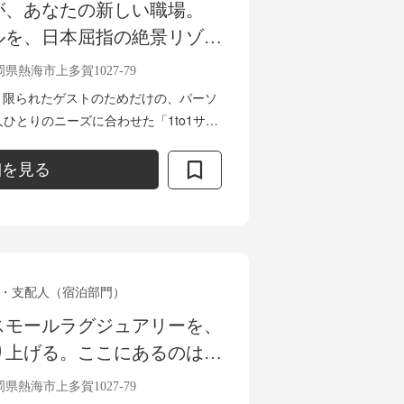
が、あなたの新しい職場。
ルを、日本屈指の絶景リゾー
。ホテル運営スタッフ募集
県熱海市上多賀1027-79
は、限られたゲストのためだけの、パーソ
ひとりのニーズに合わせた「1to1サー
二のひとときを創り上げるお仕事で
細を見る
・支配人（宿泊部門）
スモールラグジュアリーを、
り上げる。ここにあるのは、
ンバス。ホテル運営スタッフ
県熱海市上多賀1027-79