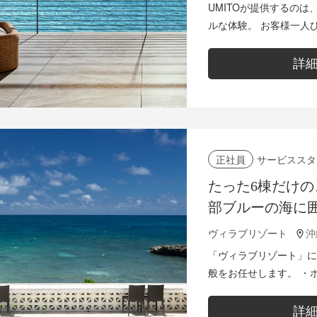
（支配人候補）
UMITOが提供するの
ルな体験。 お客様一人ひ
ス」を通して、ブランド
す。 ・ホテル...
詳
サービススタ
正社員
たった6棟だけの
部ブルーの海に
ラで、極上のお
ヴィラブリゾート
ススタッフ募集
「ヴィラブリゾート」に
般をお任せします。 ・ホテルフロント業務全般（予約受付／客
室管理／チェックイン・
ールサービス全般など） .
詳