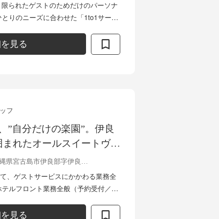
募集！
は、限られたゲストのためだけのパーソナ
とりのニーズに合わせた「1to1サービ
の価値そのものを高めていくお仕事で
細を見る
ッフ
、”自分だけの楽園”。伊良
囲まれたオールスイートヴィ
もてなしを創り上げるサービ
沖縄県宮古島市伊良部字伊良部817
。
て、ゲストサービスにかかわる業務全
チェックアウト受付／レストランのホ
..
細を見る