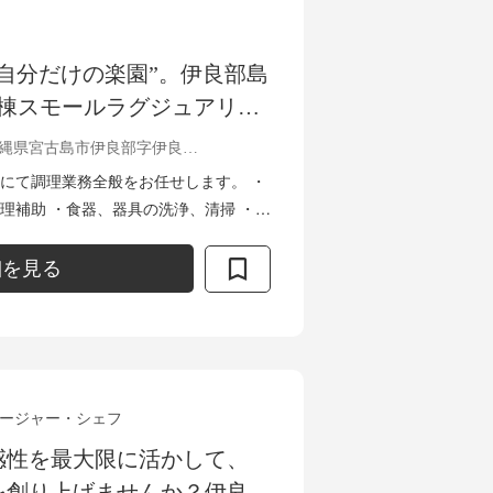
自分だけの楽園”。伊良部島
6棟スモールラグジュアリ
を「食」から創り上げる調理
沖縄県宮古島市伊良部字伊良部817
にて調理業務全般をお任せします。 ・
理補助 ・食器、器具の洗浄、清掃 ・食
細を見る
ージャー・シェフ
感性を最大限に活かして、
を創り上げませんか？伊良部