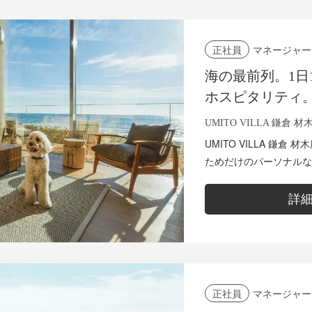
マネージャー
正社員
海の最前列。1日
ホスピタリティ
世界に誇れるプ
UMITO VILLA 鎌倉 材
す。支配人候補
UMITO VILLA 鎌
ためだけのパーソナルな
わせた「1to1サービ
高めていくお...
詳
マネージャー
正社員