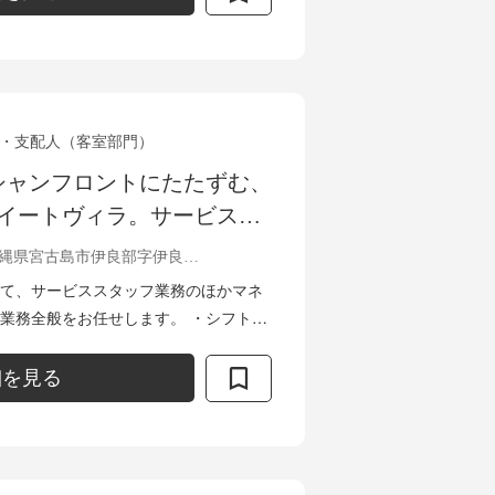
・支配人（客室部門）
シャンフロントにたたずむ、
スイートヴィラ。サービスマ
て、楽園のような極上のくつ
沖縄県宮古島市伊良部字伊良部817
上げませんか？
て、サービススタッフ業務のほかマネ
全般をお任せします。 ・シフト管
庫管理 ・レベニューマネージメント ・
細を見る