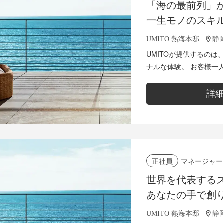
「海の最前列」
一生モノのスキ
トで磨き上げる
UMITO 熱海本邸
静岡
UMITOが提供するの
ナルな体験。 お客様一人
ビス」を通して、唯一無
す。 ・チェック...
詳
マネージャー
正社員
世界を代表する
あなたの手で創
唯一無二のキャ
UMITO 熱海本邸
静岡