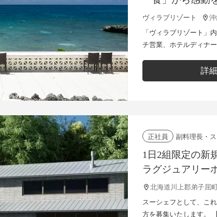
島のオーシャン
ヴィラブリゾート
のヴィラリゾー
「ヴィラブリゾート」内
チ営業、ホテルディナー
務全般をお任せします。 ・メニュー開発、レシピ考案 ・レス
ラン営業における調理...
詳
副料理長・ス
正社員
1日2組限定の新
ラグジュアリー
で、お客様に最
スーシェフを募
スーシェフとして、これ
方を募集いたします。 【具体的な仕事内容】 ・お料理の提供