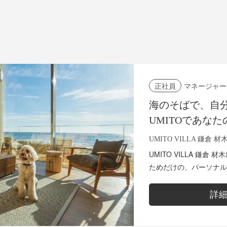
マネージャー
正社員
海のそばで、自
UMITOであな
広げていこう。
UMITO VILLA 鎌倉 材
UMITO VILLA 鎌
ためだけの、パーソナル
合わせた「1to1サー
り上げるお仕...
詳