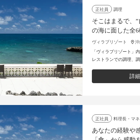
調理
正社員
そこはまるで、”
の海に面した全
ー。極上の体験
ヴィラブリゾート
スタッフ募集
「ヴィラブリゾート」内
レストランでの調理、調
材の仕込み など
詳
料理長・マネ
正社員
あなたの経験や
「食」から感動