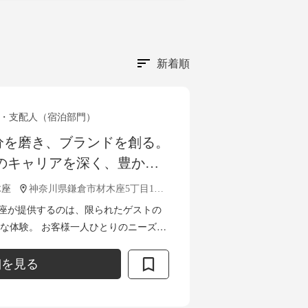
新着順
・支配人（宿泊部門）
分を磨き、ブランドを創る。
たのキャリアを深く、豊かに
ホテル運営スタッフ募集
木座
神奈川県鎌倉市材木座5丁目10-44
倉 材木座が提供するのは、限られたゲストの
な体験。 お客様一人ひとりのニーズに
ビス」を通して、唯一無二のひとときを創
細を見る