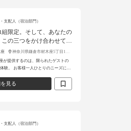
・支配人（宿泊部門）
1組限定。そして、あなたの
。この三つをかけ合わせて、
ライスレスな体験を生み出
木座
神奈川県鎌倉市材木座5丁目10-44
募集
倉 材木座が提供するのは、限られたゲストの
体験。 お客様一人ひとりのニーズに合
ス」を通して、ブランドの価値そのものを
細を見る
・支配人（宿泊部門）