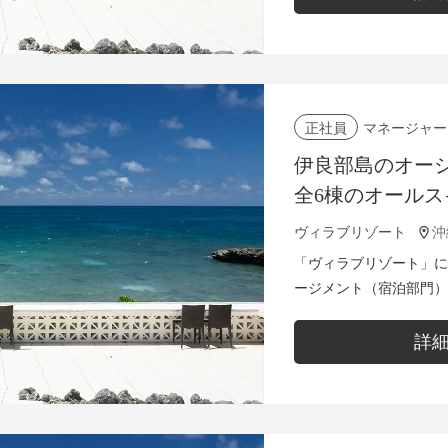
マネージャー
正社員
伊良部島のオー
全6棟のオール
ネージャーとし
ヴィラブリゾート
ろぎ体験を創り
「ヴィラブリゾート」に
ージメント（宿泊部門）業務
理 ・売上管理 ・料飲在
アクション...
詳