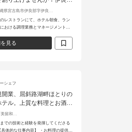
フロントにたたずむ、全6棟
沖縄県宮古島市伊良部字伊良部817
トで料理長募集！
のレストランにて、ホテル朝食、ラン
における調理業務とマネージメント業
ト
細を見る
ーシェフ
規開業、屈斜路湖畔ほとりの
ホテル。上質な料理とお酒
上級のおもてなしを提供する
北海道川上郡弟子屈町美留和1-21
集。
までの技術と経験を発揮してくださる