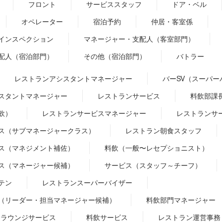
フロント
サービススタッフ
ドア・ベル
オペレーター
宿泊予約
仲居・客室係
インスペクション
マネージャー・支配人（客室部門）
配人（宿泊部門）
その他（宿泊部門）
バトラー
レストランアシスタントマネージャー
バーSV（スーパー
スタントマネージャー
レストランサービス
料飲部課
飲）
レストランサービスマネージャー
レストランサ
ス（サブマネージャークラス）
レストラン朝食スタッフ
ス（マネジメント補佐）
料飲（一般〜レセプショニスト）
ス（マネージャー候補）
サービス（スタッフ～チーフ）
テン
レストランスーパーバイザー
（リーダー・担当マネージャー候補）
料飲部門マネージャー
ラウンジサービス
料飲サービス
レストラン運営事務