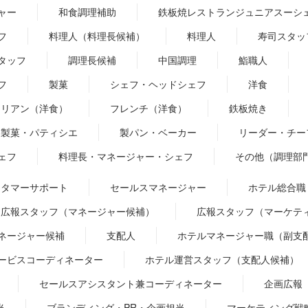
ャー
和食調理補助
鉄板焼レストランジュニアスーシ
フ
料理人（料理長候補）
料理人
寿司スタッ
タッフ
調理長候補
中国調理
鮨職人
フ
製菓
シェフ・ヘッドシェフ
洋食
タリアン（洋食）
フレンチ（洋食）
鉄板焼き
製菓・パティシエ
製パン・ベーカー
リーダー・チー
ェフ
料理長・マネージャー・シェフ
その他（調理部
スタマーサポート
セールスマネージャー
ホテル総合職
広報スタッフ（マネージャー候補）
広報スタッフ（マーケテ
ネージャー候補
支配人
ホテルマネージャー職（副支
ービスコーディネーター
ホテル運営スタッフ（支配人候補）
セールスアシスタント兼コーディネーター
企画広報
当
ブランディング・PR・企画担当
マーケティング戦