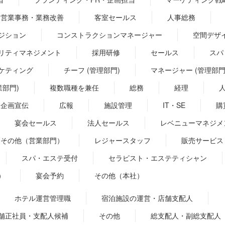
営業事務・業務改善
客室セールス
人事総務
ジション
コンストラクションマネージャー
空間デザ
リティマネジメント
採用研修
セールス
スパ
ケティング
チーフ (管理部門)
マネージャー (管理部門
業部門)
複数職種を兼任
総務
経理
企画宣伝
広報
施設管理
IT・SE
購
宴会セールス
法人セールス
レベニューマネジメ
その他（営業部門）
レジャースタッフ
販売サービス
スパ・エステ受付
セラピスト・エステティシャン
）
宴会予約
その他（本社）
ホテル運営管理職
宿泊施設の運営・店舗支配人
舗正社員・支配人候補
その他
総支配人・副総支配人