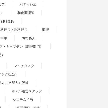
ェフ
パティシエ
フ
和食調理師
副料理長
料理長・副料理長
調理
中華
寿司職人
フ・キャプテン（調理部門）
門）
マルチタスク
ィング担当）
配人～支配人）候補
ホテル運営スタッフ
システム担当
略
事業開発・推進