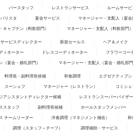
バースタッフ
レストランサービス
ルームサービ
バリスタ
宴会サービス
マネージャー・支配人（宴会
・キャプテン（料飲部門）
マネージャー・支配人（料飲部門
サービスディレクター
新規セールス
ヘア＆メイク
ディネーター
ドレスコーディネーター
フラワーコー
ン（宴会・婚礼部門）
マネージャー・支配人（宴会・婚礼部
料理長・副料理長候補
和食調理
エグゼクティブシ
スーシェフ
マネージャー（レストラン）
コミシェ
ジアシスタントディレクター候補
レストランスーパーバイザ
ススタッフ
副料理長候補
ホールスタッフメンバー
ス チームリーダー
洋食調理（マネジメント補佐）
和
調理（スタッフ～チーフ）
調理補助・サービス