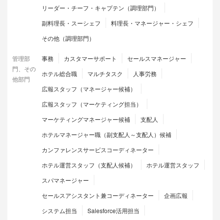
リーダー・チーフ・キャプテン（調理部門）
副料理長・スーシェフ
料理長・マネージャー・シェフ
その他（調理部門）
管理部
事務
カスタマーサポート
セールスマネージャー
門、その
ホテル総合職
マルチタスク
人事労務
他部門
広報スタッフ（マネージャー候補）
広報スタッフ（マーケティング担当）
マーケティングマネージャー候補
支配人
ホテルマネージャー職（副支配人～支配人）候補
カンファレンスサービスコーディネーター
ホテル運営スタッフ（支配人候補）
ホテル運営スタッフ
スパマネージャー
セールスアシスタント兼コーディネーター
企画広報
システム担当
Salesforce活用担当