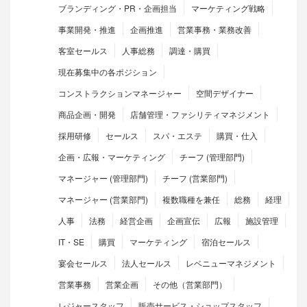
ブランディング・PR・企画担当
マーケティング戦略
事業開発・推進
企画推進
営業事務・業務改善
客室セールス
人事総務
調達・購買
現在募集中の各ポジション
コンストラクションマネージャー
空間デザイナー
商品企画・開発
店舗管理・ファシリティマネジメント
採用研修
セールス
スパ・エステ
購買・仕入
企画・広報・マーケティング
チーフ (管理部門)
マネージャー (管理部門)
チーフ (営業部門)
マネージャー (営業部門)
複数職種を兼任
総務
経理
人事
法務
経営企画
企画宣伝
広報
施設管理
IT・SE
購買
マーケティング
宿泊セールス
宴会セールス
法人セールス
レベニューマネジメント
営業事務
営業企画
その他（営業部門）
レジャースタッフ
販売サービス・ショップスタッフ