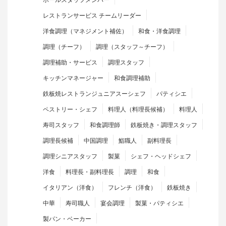
レストランサービス チームリーダー
洋食調理（マネジメント補佐）
和食・洋食調理
調理（チーフ）
調理（スタッフ～チーフ）
調理補助・サービス
調理スタッフ
キッチンマネージャー
和食調理補助
鉄板焼レストランジュニアスーシェフ
パティシエ
ペストリー・シェフ
料理人（料理長候補）
料理人
寿司スタッフ
和食調理師
鉄板焼き・調理スタッフ
調理長候補
中国調理
鮨職人
副料理長
調理シニアスタッフ
製菓
シェフ・ヘッドシェフ
洋食
料理長・副料理長
調理
和食
イタリアン（洋食）
フレンチ（洋食）
鉄板焼き
中華
寿司職人
宴会調理
製菓・パティシエ
製パン・ベーカー