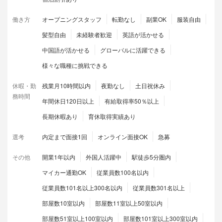
働き方
オープニングスタッフ
転勤なし
副業OK
服装自由
髪型自由
未経験者歓迎
英語が活かせる
中国語が活かせる
グローバルに活躍できる
様々な職種に挑戦できる
休暇・勤
残業月10時間以内
夜勤なし
土日祝休み
務時間
年間休日120日以上
有給取得率50％以上
長期休暇あり
育休取得実績あり
選考
内定まで面接1回
オンライン面接OK
急募
その他
開業1年以内
外国人活躍中
駅徒歩5分圏内
マイカー通勤OK
従業員数100名以内
従業員数101名以上300名以内
従業員数301名以上
部屋数10室以内
部屋数11室以上50室以内
部屋数51室以上100室以内
部屋数101室以上300室以内