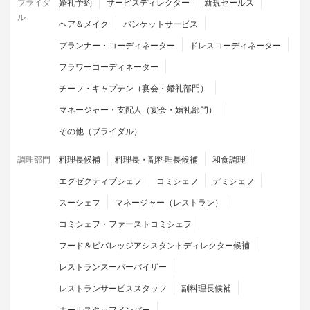
ブライダ
婚礼予約
サービスディレクター
新規セールス
ル
ヘア＆メイク
バンケットサービス
プランナー・コーディネーター
ドレスコーディネーター
フラワーコーディネーター
チーフ・キャプテン（宴会・婚礼部門）
マネージャー・支配人（宴会・婚礼部門）
その他（ブライダル）
調理部門
料理長候補
料理長・副料理長候補
和食調理
エグゼクティブシェフ
コミシェフ
デミシェフ
スーシェフ
マネージャー（レストラン）
コミシェフ・ファーストコミシェフ
フード＆ビバレッジアシスタントディレクター候補
レストランスーパーバイザー
レストランサービススタッフ
副料理長候補
ホールスタッフメンバー