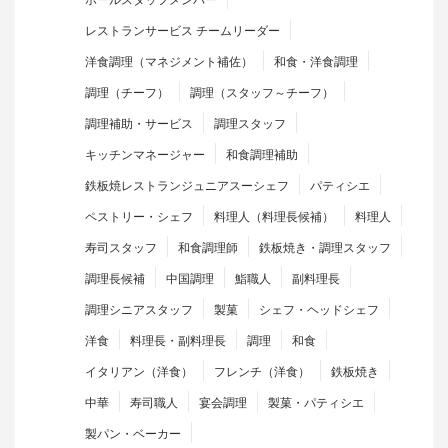
レストランサービス チームリーダー
洋食調理（マネジメント補佐）
和食・洋食調理
調理（チーフ）
調理（スタッフ～チーフ）
調理補助・サービス
調理スタッフ
キッチンマネージャー
和食調理補助
鉄板焼レストランジュニアスーシェフ
パティシエ
ペストリー・シェフ
料理人（料理長候補）
料理人
寿司スタッフ
和食調理師
鉄板焼き・調理スタッフ
調理長候補
中国調理
鮨職人
副料理長
調理シニアスタッフ
製菓
シェフ・ヘッドシェフ
洋食
料理長・副料理長
調理
和食
イタリアン（洋食）
フレンチ（洋食）
鉄板焼き
中華
寿司職人
宴会調理
製菓・パティシエ
製パン・ベーカー