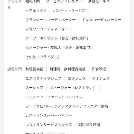
ブライダ
婚礼予約
サービスディレクター
新規セールス
ル
ヘア＆メイク
バンケットサービス
プランナー・コーディネーター
ドレスコーディネーター
フラワーコーディネーター
チーフ・キャプテン（宴会・婚礼部門）
マネージャー・支配人（宴会・婚礼部門）
その他（ブライダル）
調理部門
料理長候補
料理長・副料理長候補
和食調理
エグゼクティブシェフ
コミシェフ
デミシェフ
スーシェフ
マネージャー（レストラン）
コミシェフ・ファーストコミシェフ
フード＆ビバレッジアシスタントディレクター候補
レストランスーパーバイザー
レストランサービススタッフ
副料理長候補
ホールスタッフメンバー