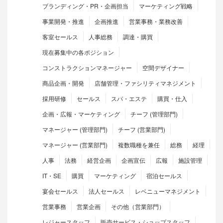
ブランディング・PR・企画担当
マーケティング戦略
事業開発・推進
企画推進
営業事務・業務改善
客室セールス
人事総務
調達・購買
現在募集中の各ポジション
コンストラクションマネージャー
空間デザイナー
商品企画・開発
店舗管理・ファシリティマネジメント
採用研修
セールス
スパ・エステ
購買・仕入
企画・広報・マーケティング
チーフ (管理部門)
マネージャー (管理部門)
チーフ (営業部門)
マネージャー (営業部門)
複数職種を兼任
総務
経理
人事
法務
経営企画
企画宣伝
広報
施設管理
IT・SE
購買
マーケティング
宿泊セールス
宴会セールス
法人セールス
レベニューマネジメント
営業事務
営業企画
その他（営業部門）
レジャースタッフ
販売サービス・ショップスタッフ