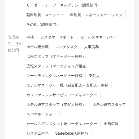
リーダー・チーフ・キャプテン（調理部門）
副料理長・スーシェフ
料理長・マネージャー・シェフ
その他（調理部門）
管理部
事務
カスタマーサポート
セールスマネージャー
門、その
ホテル総合職
マルチタスク
人事労務
他部門
広報スタッフ（マネージャー候補）
広報スタッフ（マーケティング担当）
マーケティングマネージャー候補
支配人
ホテルマネージャー職（副支配人～支配人）候補
カンファレンスサービスコーディネーター
ホテル運営スタッフ（支配人候補）
ホテル運営スタッフ
スパマネージャー
セールスアシスタント兼コーディネーター
企画広報
システム担当
Salesforce活用担当