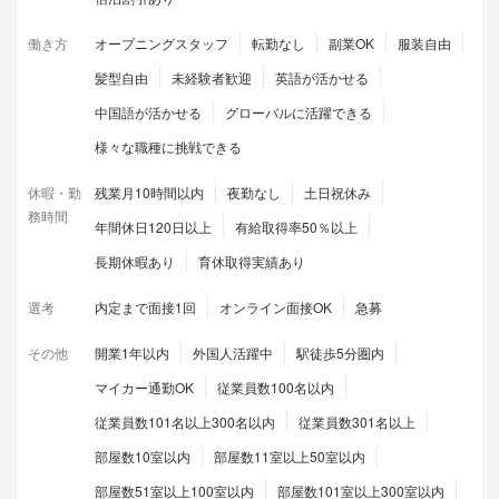
働き方
オープニングスタッフ
転勤なし
副業OK
服装自由
髪型自由
未経験者歓迎
英語が活かせる
中国語が活かせる
グローバルに活躍できる
様々な職種に挑戦できる
休暇・勤
残業月10時間以内
夜勤なし
土日祝休み
務時間
年間休日120日以上
有給取得率50％以上
長期休暇あり
育休取得実績あり
選考
内定まで面接1回
オンライン面接OK
急募
その他
開業1年以内
外国人活躍中
駅徒歩5分圏内
マイカー通勤OK
従業員数100名以内
従業員数101名以上300名以内
従業員数301名以上
部屋数10室以内
部屋数11室以上50室以内
部屋数51室以上100室以内
部屋数101室以上300室以内