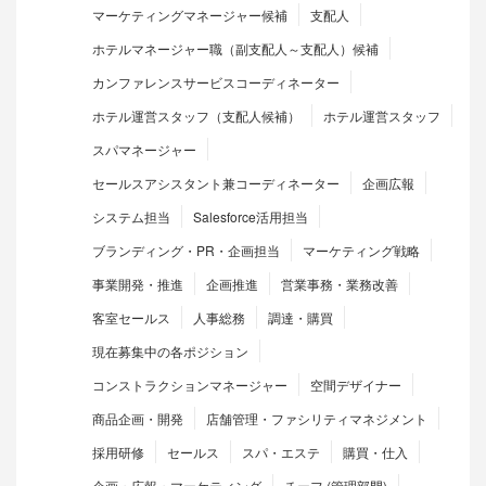
マーケティングマネージャー候補
支配人
ホテルマネージャー職（副支配人～支配人）候補
カンファレンスサービスコーディネーター
ホテル運営スタッフ（支配人候補）
ホテル運営スタッフ
スパマネージャー
セールスアシスタント兼コーディネーター
企画広報
システム担当
Salesforce活用担当
ブランディング・PR・企画担当
マーケティング戦略
事業開発・推進
企画推進
営業事務・業務改善
客室セールス
人事総務
調達・購買
現在募集中の各ポジション
コンストラクションマネージャー
空間デザイナー
商品企画・開発
店舗管理・ファシリティマネジメント
採用研修
セールス
スパ・エステ
購買・仕入
企画・広報・マーケティング
チーフ (管理部門)