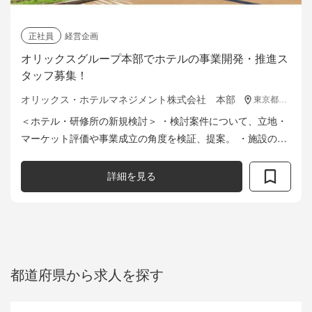
正社員
経営企画
オリックスグループ本部でホテルの事業開発・推進ス
タッフ募集！
オリックス・ホテルマネジメント株式会社 本部
東京都港区浜松町2-3-1 日本生命浜松町クレアタワー14F
＜ホテル・研修所の新規検討＞ ・検討案件について、立地・
マーケット評価や事業成立の角度を検証、提案。 ・施設の設
計・デザイン検討や事業計画の作成。 ・海外ブランドの誘致
における、運営委託契約の締...
詳細を見る
都道府県から求人を探す