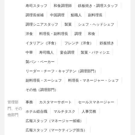
寿司スタッフ
和食調理師
鉄板焼き・調理スタッフ
調理長候補
中国調理
鮨職人
副料理長
調理シニアスタッフ
製菓
シェフ・ヘッドシェフ
洋食
料理長・副料理長
調理
和食
イタリアン（洋食）
フレンチ（洋食）
鉄板焼き
中華
寿司職人
宴会調理
製菓・パティシエ
製パン・ベーカー
リーダー・チーフ・キャプテン（調理部門）
副料理長・スーシェフ
料理長・マネージャー・シェフ
その他（調理部門）
管理部
事務
カスタマーサポート
セールスマネージャー
門、その
ホテル総合職
マルチタスク
人事労務
他部門
広報スタッフ（マネージャー候補）
広報スタッフ（マーケティング担当）