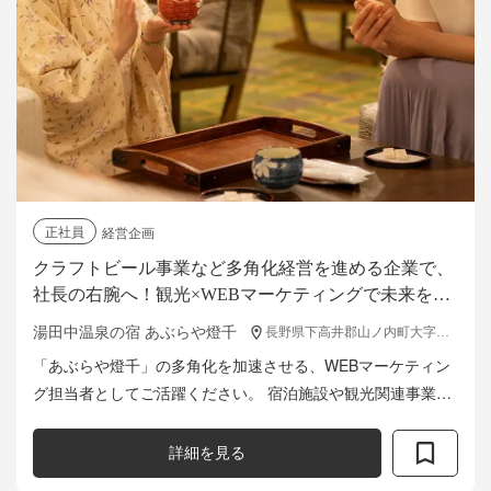
正社員
経営企画
クラフトビール事業など多角化経営を進める企業で、
社長の右腕へ！観光×WEBマーケティングで未来を創
る経営企画スタッフ募集！
湯田中温泉の宿 あぶらや燈千
長野県下高井郡山ノ内町大字佐野2586番地5
「あぶらや燈千」の多角化を加速させる、WEBマーケティン
グ担当者としてご活躍ください。 宿泊施設や観光関連事業に
おいて、WEBマーケティングを通じて新たな挑戦を共に推進
していきましょう。 ・売...
詳細を見る