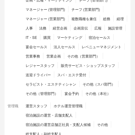
マネージャー (管理部門)
チーフ (営業部門)
マネージャー (営業部門)
複数職種を兼任
総務
経理
人事
法務
経営企画
企画宣伝
広報
施設管理
IT・SE
購買
マーケティング
宿泊セールス
宴会セールス
法人セールス
レベニューマネジメント
営業事務
営業企画
その他（営業部門）
レジャースタッフ
販売サービス・ショップスタッフ
送迎ドライバー
スパ・エステ受付
セラピスト・エステティシャン
その他（スパ部門）
その他（管理部門）
宴会予約
その他（本社）
管理職
運営スタッフ
ホテル運営管理職
宿泊施設の運営・店舗支配人
宿泊施設の運営店舗正社員・支配人候補
その他
総支配人・副総支配人