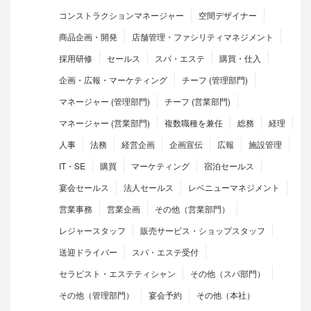
コンストラクションマネージャー
空間デザイナー
商品企画・開発
店舗管理・ファシリティマネジメント
採用研修
セールス
スパ・エステ
購買・仕入
企画・広報・マーケティング
チーフ (管理部門)
マネージャー (管理部門)
チーフ (営業部門)
マネージャー (営業部門)
複数職種を兼任
総務
経理
人事
法務
経営企画
企画宣伝
広報
施設管理
IT・SE
購買
マーケティング
宿泊セールス
宴会セールス
法人セールス
レベニューマネジメント
営業事務
営業企画
その他（営業部門）
レジャースタッフ
販売サービス・ショップスタッフ
送迎ドライバー
スパ・エステ受付
セラピスト・エステティシャン
その他（スパ部門）
その他（管理部門）
宴会予約
その他（本社）