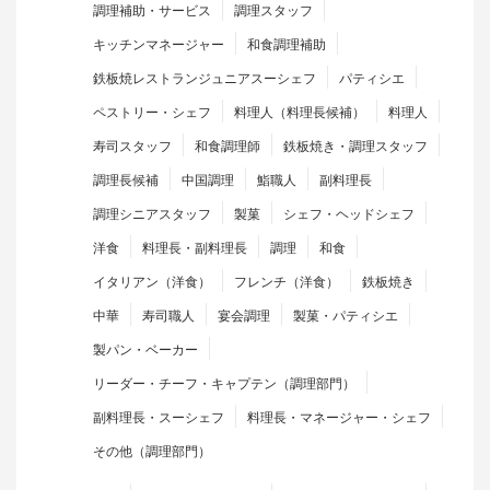
調理補助・サービス
調理スタッフ
キッチンマネージャー
和食調理補助
鉄板焼レストランジュニアスーシェフ
パティシエ
ペストリー・シェフ
料理人（料理長候補）
料理人
寿司スタッフ
和食調理師
鉄板焼き・調理スタッフ
調理長候補
中国調理
鮨職人
副料理長
調理シニアスタッフ
製菓
シェフ・ヘッドシェフ
洋食
料理長・副料理長
調理
和食
イタリアン（洋食）
フレンチ（洋食）
鉄板焼き
中華
寿司職人
宴会調理
製菓・パティシエ
製パン・ベーカー
リーダー・チーフ・キャプテン（調理部門）
副料理長・スーシェフ
料理長・マネージャー・シェフ
その他（調理部門）