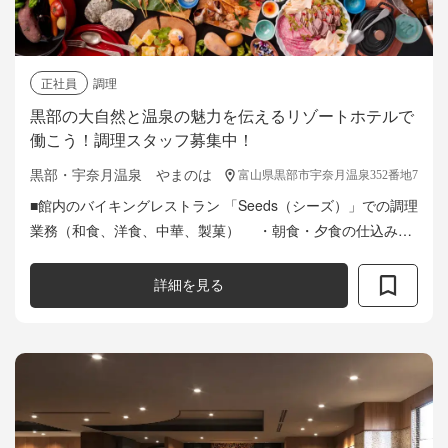
正社員
調理
黒部の大自然と温泉の魅力を伝えるリゾートホテルで
働こう！調理スタッフ募集中！
黒部・宇奈月温泉 やまのは
富山県黒部市宇奈月温泉352番地7
■館内のバイキングレストラン 「Seeds（シーズ）」での調理
業務（和食、洋食、中華、製菓） ・朝食・夕食の仕込み業
務 ・季節に合わせたメニューの調理業務 ・ライブキッチ
ンでの調理業務およ...
詳細を見る