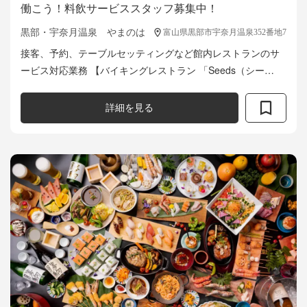
働こう！料飲サービススタッフ募集中！
黒部・宇奈月温泉 やまのは
富山県黒部市宇奈月温泉352番地7
接客、予約、テーブルセッティングなど館内レストランのサ
ービス対応業務 【バイキングレストラン 「Seeds（シー
ズ）」】 ・260席 900㎡ の広さを有する、富山県内随一の
バイキングレスト...
詳細を見る