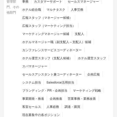
管理部
事務
カスタマーサポート
セールスマネージャー
門、その
ホテル総合職
マルチタスク
人事労務
他部門
広報スタッフ（マネージャー候補）
広報スタッフ（マーケティング担当）
マーケティングマネージャー候補
支配人
ホテルマネージャー職（副支配人～支配人）候補
カンファレンスサービスコーディネーター
ホテル運営スタッフ（支配人候補）
ホテル運営スタッフ
スパマネージャー
セールスアシスタント兼コーディネーター
企画広報
システム担当
Salesforce活用担当
ブランディング・PR・企画担当
マーケティング戦略
事業開発・推進
企画推進
営業事務・業務改善
客室セールス
人事総務
調達・購買
現在募集中の各ポジション