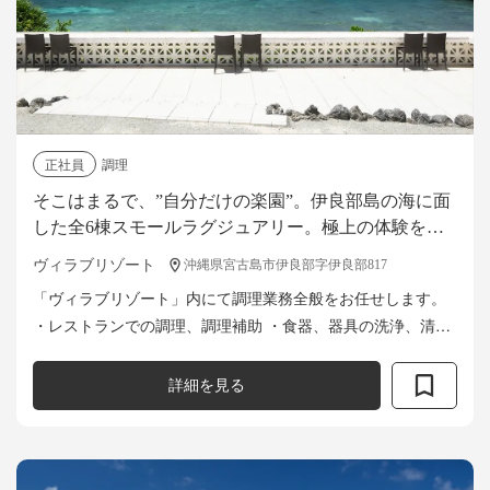
正社員
調理
そこはまるで、”自分だけの楽園”。伊良部島の海に面
した全6棟スモールラグジュアリー。極上の体験を
「食」から創り上げる調理スタッフ募集
ヴィラブリゾート
沖縄県宮古島市伊良部字伊良部817
「ヴィラブリゾート」内にて調理業務全般をお任せします。
・レストランでの調理、調理補助 ・食器、器具の洗浄、清掃
・食材の仕込み など
詳細を見る