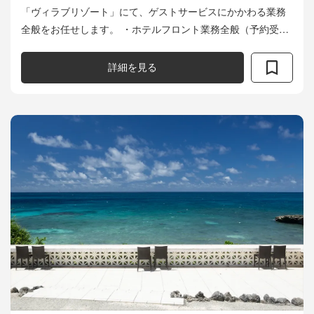
「ヴィラブリゾート」にて、ゲストサービスにかかわる業務
全般をお任せします。 ・ホテルフロント業務全般（予約受付
／客室管理／チェックイン・チェックアウト受付／レストラ
ンのホールサービス全般など） ...
詳細を見る