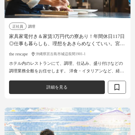
正社員
調理
家具家電付き＆家賃3万円代の寮あり！年間休日117日
◎仕事も暮らしも、理想をあきらめなくていい。宮古
島の隠れ家ホテルで調理スタッフ募集
the rescape
沖縄県宮古島市城辺長間1901-1
ホテル内のレストランにて、調理、仕込み、盛り付けなどの
調理業務全般をお任せします。 洋食・イタリアンなど、経験
や得意に応じて担当を決定。 忙しい時にはお互いに助け合っ
て取り組んでいるため、困っ...
詳細を見る