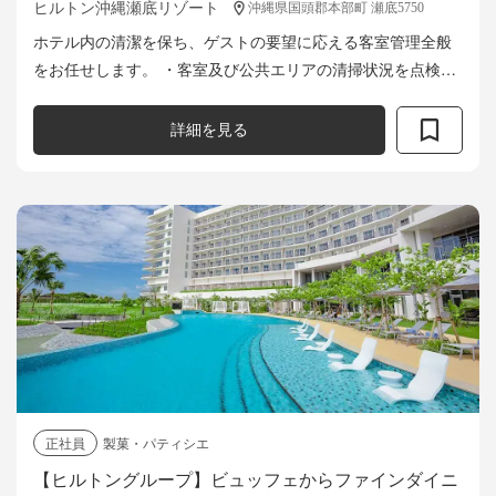
ヒルトン沖縄瀬底リゾート
沖縄県国頭郡本部町 瀬底5750
ホテル内の清潔を保ち、ゲストの要望に応える客室管理全般
をお任せします。 ・客室及び公共エリアの清掃状況を点検・
確認 ・メンテナンスの欠陥やその他の問題を報告・フォロー
アップ ・部署内のチーム...
詳細を見る
正社員
製菓・パティシエ
【ヒルトングループ】ビュッフェからファインダイニ