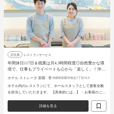
正社員
レストランサービス
年間休日117日＆残業は月4.3時間程度◎自然豊かな環
境で、仕事もプライベートも心から「楽しく」！沖縄
のアーバンリゾートでレストランサービススタッフを
ホテル ストレータ 那覇
沖縄県那覇市牧志1丁目19-8
募集。島外からの移住も支援
ホテル内のレストランにて、ホールスタッフとして接客全般
を担当していただきます。 【具体的には…】 ・お客様のご案
内・オーダー・配膳・レジ ・朝食ビュッフェの立ち上げ、料
理確認 ・日報・売上...
詳細を見る