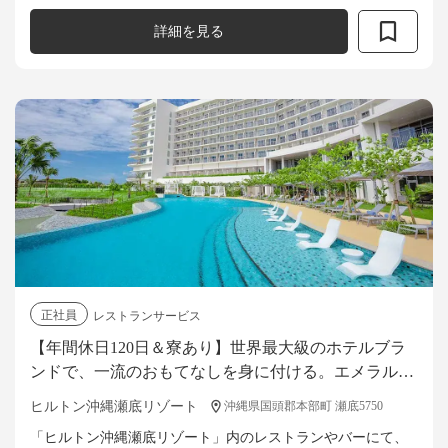
ト業務全般をお任せします。 ・メニュー開発、レシピ考案 ・
レストラン営業における調理...
詳細を見る
正社員
レストランサービス
【年間休日120日＆寮あり】世界最大級のホテルブラ
ンドで、一流のおもてなしを身に付ける。エメラルド
グリーンの海に囲まれたホテルで料飲スタッフ募集！
ヒルトン沖縄瀬底リゾート
沖縄県国頭郡本部町 瀬底5750
「ヒルトン沖縄瀬底リゾート」内のレストランやバーにて、