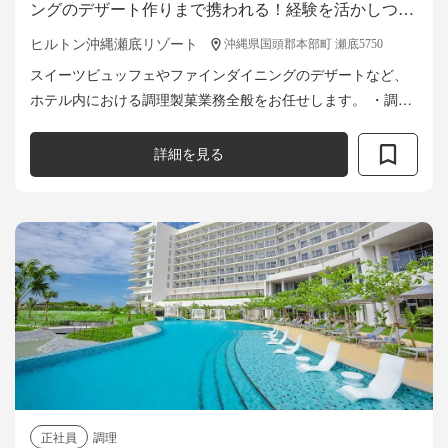
ングのデザート作りまで携われる！経験を活かしつつ
スキルアップが目指せるパティシエ募集！
ヒルトン沖縄瀬底リゾート
沖縄県国頭郡本部町 瀬底5750
スイーツビュッフェやファインダイニングのデザートなど、
ホテル内における調理製菓業務全般をお任せします。 ・調理
業務全般（仕込み、調理、盛り付け、厨房内片づけなど） ・
スタッフのシフト作成...
詳細を見る
正社員
調理