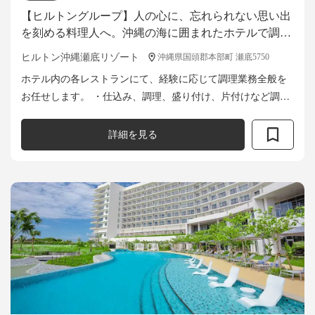
【ヒルトングループ】人の心に、忘れられない思い出
を刻める料理人へ。沖縄の海に囲まれたホテルで調理
スタッフ募集！
ヒルトン沖縄瀬底リゾート
沖縄県国頭郡本部町 瀬底5750
ホテル内の各レストランにて、経験に応じて調理業務全般を
お任せします。 ・仕込み、調理、盛り付け、片付けなど調理
業務全般 ・調理補助スタッフへの調理指導、業務指示 ・発
注、在庫管理 ・他、付...
詳細を見る