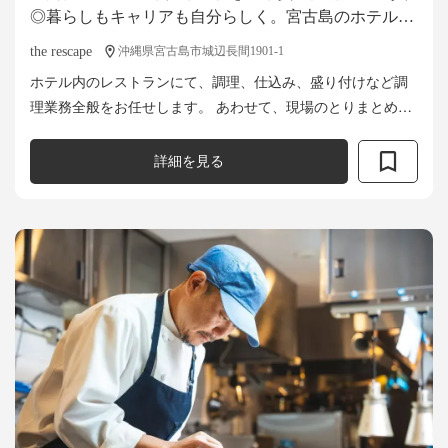
◎暮らしもキャリアも自分らしく。宮古島のホテルで
キッチンマネージャーの経験を積むチャンス！
the rescape
沖縄県宮古島市城辺長間1901-1
ホテル内のレストランにて、調理、仕込み、盛り付けなど調
理業務全般をお任せします。 あわせて、現場のとりまとめや
スタッフのマネージメントなど、マネージャーとしての業務
も担当していただきます。 「現場...
詳細を見る