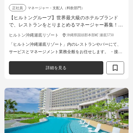
正社員
マネージャー・支配人（料飲部門）
【ヒルトングループ】世界最大級のホテルブランド
で、レストランをとりまとめるマネージャー募集！お
もてなしで、人の心に忘れられない思い出を創りませ
ヒルトン沖縄瀬底リゾート
沖縄県国頭郡本部町 瀬底5750
んか？
「ヒルトン沖縄瀬底リゾート」内のレストランやバーにて、
サービスとマネージメント業務全般をお任せします。 ・接客
業務全般（セッティング、テーブル案内、サービス・料理の
説明、会計業務など） ・レス...
詳細を見る