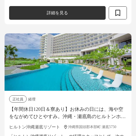
ウト業務 ・精算業務 ・関連部署との連携業務 （予約課・レ
ストラン・ハウスキー...
詳細を見る
正社員
経理
【年間休日120日＆寮あり】お休みの日には、海や空
をながめてひとやすみ。沖縄・瀬底島のヒルトンホテ
ルで、経験を活かせる経理スタッフ募集！
ヒルトン沖縄瀬底リゾート
沖縄県国頭郡本部町 瀬底5750
「ヒルトン沖縄瀬底リゾート」の経理スタッフとして、次の