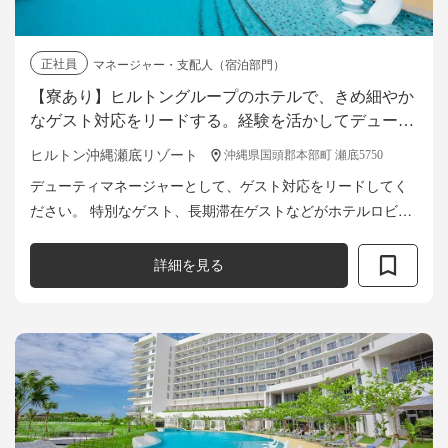
正社員
マネージャー・支配人（宿泊部門）
【寮あり】ヒルトングループのホテルで、きめ細やか
なゲスト対応をリードする。経験を活かしてデューテ
ィマネージャーとして活躍を！
ヒルトン沖縄瀬底リゾート
沖縄県国頭郡本部町 瀬底5750
デューティマネージャーとして、ゲスト対応をリードしてく
ださい。 特別なゲスト、長期滞在ゲストなどがホテルロビー
やラウンジにいる場合は 特にアクティブに対応し、きめ細や
かなケアをお願いします。 ...
詳細を見る