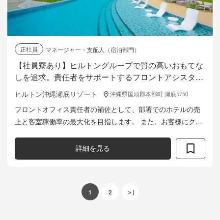
正社員
マネージャー・支配人（宿泊部門）
【社員寮あり】ヒルトングループで質の高いおもてな
しを追求。責任者をサポートするフロントアシスタン
トマネージャーに挑戦しませんか？
ヒルトン沖縄瀬底リゾート
沖縄県国頭郡本部町 瀬底5750
フロントオフィス責任者の補佐として、部署でのホテルの売
上と客室稼働率の最大化を目指します。 また、お客様にクオ
リティの高いサービスを提供し、顧客満足度の向上を追求し
ます。 ・日々の業務がスムー...
詳細を見る
1
2
＞|