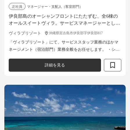
正社員
マネージャー・支配人（客室部門）
伊良部島のオーシャンフロントにたたずむ、全6棟の
オールスイートヴィラ。サービスマネージャーとし
て、楽園のような極上のくつろぎ体験を創り上げませ
ヴィラブリゾート
沖縄県宮古島市伊良部字伊良部817
んか？
「ヴィラブリゾート」にて、サービススタッフ業務のほかマ
ネージメント（宿泊部門）業務全般をお任せします。 ・シフ
ト管理 ・売上管理 ・料飲在庫管理 ・レベニューマネージメ
ント ・アクション...
詳細を見る