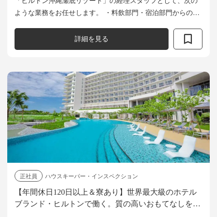
ような業務をお任せします。 ・料飲部門・宿泊部門からのレ
ポートを見てコスト管理シート作成（週に2～3回） ・料飲・
調理部門の在庫棚卸（毎月...
詳細を見る
正社員
ハウスキーパー・インスペクション
【年間休日120日以上＆寮あり】世界最大級のホテル
ブランド・ヒルトンで働く。質の高いおもてなしを支
えるハウスキーピング募集！