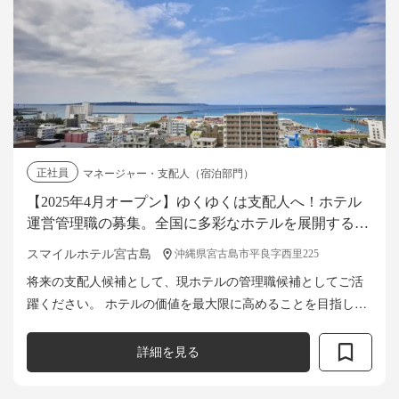
正社員
マネージャー・支配人（宿泊部門）
【2025年4月オープン】ゆくゆくは支配人へ！ホテル
運営管理職の募集。全国に多彩なホテルを展開する安
定企業で、腰を据えて成長を目指せる◎
スマイルホテル宮古島
沖縄県宮古島市平良字西里225
将来の支配人候補として、現ホテルの管理職候補としてご活
躍ください。 ホテルの価値を最大限に高めることを目指し
て、ホテル運営全般に携わり、 お客様に「また来たい」と思
っていただけるホテルを作りましょ...
詳細を見る