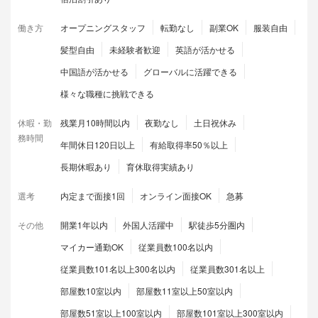
働き方
オープニングスタッフ
転勤なし
副業OK
服装自由
髪型自由
未経験者歓迎
英語が活かせる
中国語が活かせる
グローバルに活躍できる
様々な職種に挑戦できる
休暇・勤
残業月10時間以内
夜勤なし
土日祝休み
務時間
年間休日120日以上
有給取得率50％以上
長期休暇あり
育休取得実績あり
選考
内定まで面接1回
オンライン面接OK
急募
その他
開業1年以内
外国人活躍中
駅徒歩5分圏内
マイカー通勤OK
従業員数100名以内
従業員数101名以上300名以内
従業員数301名以上
部屋数10室以内
部屋数11室以上50室以内
部屋数51室以上100室以内
部屋数101室以上300室以内