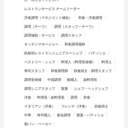
レストランサービス チームリーダー
洋食調理（マネジメント補佐）
和食・洋食調理
調理（チーフ）
調理（スタッフ～チーフ）
調理補助・サービス
調理スタッフ
キッチンマネージャー
和食調理補助
鉄板焼レストランジュニアスーシェフ
パティシエ
ペストリー・シェフ
料理人（料理長候補）
料理人
寿司スタッフ
和食調理師
鉄板焼き・調理スタッフ
調理長候補
中国調理
鮨職人
副料理長
調理シニアスタッフ
製菓
シェフ・ヘッドシェフ
洋食
料理長・副料理長
調理
和食
イタリアン（洋食）
フレンチ（洋食）
鉄板焼き
中華
寿司職人
宴会調理
製菓・パティシエ
製パン・ベーカー