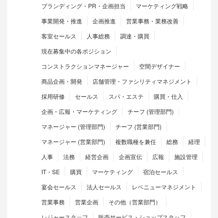
ブランディング・PR・企画担当
マーケティング戦略
事業開発・推進
企画推進
営業事務・業務改善
客室セールス
人事総務
調達・購買
現在募集中の各ポジション
コンストラクションマネージャー
空間デザイナー
商品企画・開発
店舗管理・ファシリティマネジメント
採用研修
セールス
スパ・エステ
購買・仕入
企画・広報・マーケティング
チーフ (管理部門)
マネージャー (管理部門)
チーフ (営業部門)
マネージャー (営業部門)
複数職種を兼任
総務
経理
人事
法務
経営企画
企画宣伝
広報
施設管理
IT・SE
購買
マーケティング
宿泊セールス
宴会セールス
法人セールス
レベニューマネジメント
営業事務
営業企画
その他（営業部門）
レジャースタッフ
販売サービス・ショップスタッフ