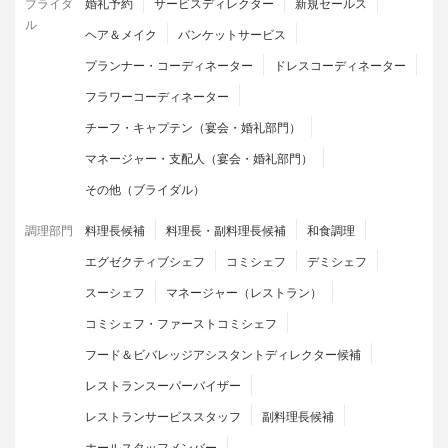
ブライダ
婚礼予約
サービスディレクター
新規セールス
ル
ヘア＆メイク
バンケットサービス
プランナー・コーディネーター
ドレスコーディネーター
フラワーコーディネーター
チーフ・キャプテン（宴会・婚礼部門）
マネージャー・支配人（宴会・婚礼部門）
その他（ブライダル）
調理部門
料理長候補
料理長・副料理長候補
和食調理
エグゼクティブシェフ
コミシェフ
デミシェフ
スーシェフ
マネージャー（レストラン）
コミシェフ・ファーストコミシェフ
フード＆ビバレッジアシスタントディレクター候補
レストランスーパーバイザー
レストランサービススタッフ
副料理長候補
ホールスタッフメンバー