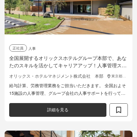
正社員
人事
全国展開するオリックスホテルグループ本部で、あな
たのスキルを活かしてキャリアアップ！人事管理スタ
ッフ募集中！
オリックス・ホテルマネジメント株式会社 本部
東京都港区浜松町2-3-1 日本生命浜松町クレアタワー14F
給与計算、労務管理業務をご担当いただきます。 全国およそ
15施設の人事管理、グループ会社の人事サポートを行ってお
り、一連の人事管理業務の経験を積むことができます。広く
人事管理業務を担う部門ですの...
詳細を見る