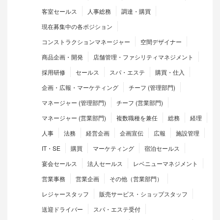
客室セールス
人事総務
調達・購買
現在募集中の各ポジション
コンストラクションマネージャー
空間デザイナー
商品企画・開発
店舗管理・ファシリティマネジメント
採用研修
セールス
スパ・エステ
購買・仕入
企画・広報・マーケティング
チーフ (管理部門)
マネージャー (管理部門)
チーフ (営業部門)
マネージャー (営業部門)
複数職種を兼任
総務
経理
人事
法務
経営企画
企画宣伝
広報
施設管理
IT・SE
購買
マーケティング
宿泊セールス
宴会セールス
法人セールス
レベニューマネジメント
営業事務
営業企画
その他（営業部門）
レジャースタッフ
販売サービス・ショップスタッフ
送迎ドライバー
スパ・エステ受付