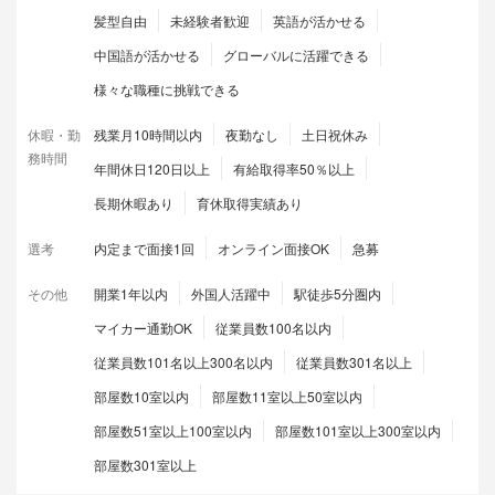
髪型自由
未経験者歓迎
英語が活かせる
中国語が活かせる
グローバルに活躍できる
様々な職種に挑戦できる
休暇・勤
残業月10時間以内
夜勤なし
土日祝休み
務時間
年間休日120日以上
有給取得率50％以上
長期休暇あり
育休取得実績あり
選考
内定まで面接1回
オンライン面接OK
急募
その他
開業1年以内
外国人活躍中
駅徒歩5分圏内
マイカー通勤OK
従業員数100名以内
従業員数101名以上300名以内
従業員数301名以上
部屋数10室以内
部屋数11室以上50室以内
部屋数51室以上100室以内
部屋数101室以上300室以内
部屋数301室以上