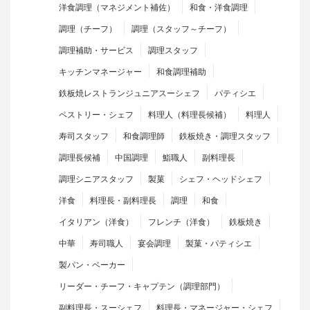
洋食調理（マネジメント補佐）
和食・洋食調理
調理（チーフ）
調理（スタッフ～チーフ）
調理補助・サービス
調理スタッフ
キッチンマネージャー
和食調理補助
鉄板焼レストランジュニアスーシェフ
パティシエ
ペストリー・シェフ
料理人（料理長候補）
料理人
寿司スタッフ
和食調理師
鉄板焼き・調理スタッフ
調理長候補
中国調理
鮨職人
副料理長
調理シニアスタッフ
製菓
シェフ・ヘッドシェフ
洋食
料理長・副料理長
調理
和食
イタリアン（洋食）
フレンチ（洋食）
鉄板焼き
中華
寿司職人
宴会調理
製菓・パティシエ
製パン・ベーカー
リーダー・チーフ・キャプテン（調理部門）
副料理長・スーシェフ
料理長・マネージャー・シェフ