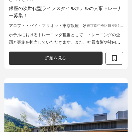
銀座の次世代型ライフスタイルホテルの人事トレーナ
ー募集！
アロフト・バイ・マリオット東京銀座
東京都中央区銀座6-14-3
ホテルにおけるトレーニング担当として、トレーニングの企
画と実施を担当していただきます。また、社員表彰や社内イ
ベントの企画・運営にも携わり、社員のモチベーション向上
やエンゲージメント強化を図る重要なポジ...
詳細を見る