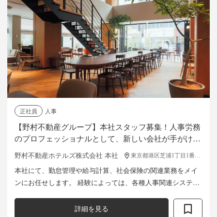
正社員
人事
【野村不動産グループ】本社スタッフ募集！人事労務
のプロフェッショナルとして、新しい会社が手がける
新しいホテルブランド作りを支えませんか？
野村不動産ホテルズ株式会社 本社
東京都港区芝浦1丁目1番1号 BLUE FRONT SHIBAURA TOWER S 12階
本社にて、勤怠管理や給与計算、社会保険の関連業務をメイ
ンにお任せします。 経験によっては、各種人事関連システム
の入れ替え業務にも携わってください。 野村不動産ホールテ
ィングスとの連携もあるため、経...
詳細を見る