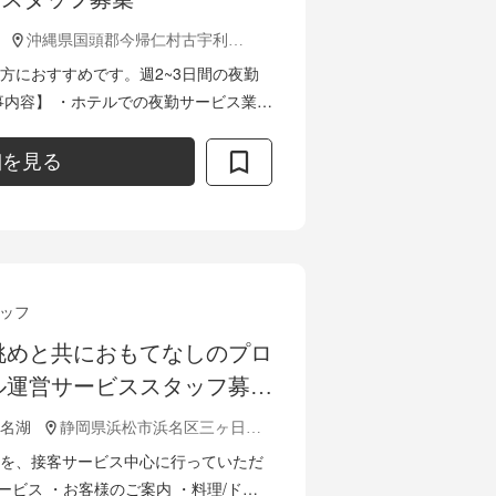
沖縄県国頭郡今帰仁村古宇利1837
方におすすめです。週2~3日間の夜勤
事内容】 ・ホテルでの夜勤サービス業務
い合わせ対応 ・各種点検業務 ・朝食提
細を見る
ッフ
眺めと共におもてなしのプロ
ル運営サービススタッフ募集
名湖
静岡県浜松市浜名区三ヶ日町佐久米1038
を、接客サービス中心に行っていただ