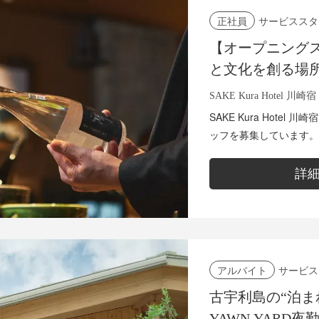
サービススタ
正社員
【オープニング
と文化を創る場所、SA
で特別なキャリ
SAKE Kura Hotel 川崎宿
SAKE Kura Hote
ッフを募集しています。 ■主な業務内容 ・フロント業務：チ
ックイン・チェックアウ
話...
詳
サービス
アルバイト
古宇利島の“泊ま
YAWN YARD