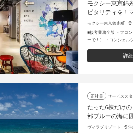
モクシー東京錦
ピタリティを！
ッフ)を募集中！
モクシー東京錦糸町
■接客業務全般 ・フロ
ーで！） ・コンシェル
ど） ・カフェ、バー業
はアウトソーシン...
詳
サービススタ
正社員
たった6棟だけの
部ブルーの海に
ラで、極上のお
ヴィラブリゾート