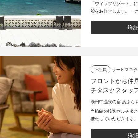
ススタッフ募集
「ヴィラブリゾート」に
般をお任せします。 ・ホテルフロント業務全般（予約受付／客
室管理／チェックイン・
ールサービス全般など） .
詳
サービススタ
正社員
フロントから仲
チタスクスタッ
う環境で、どん
湯田中温泉の宿 あぶら
◎
当旅館の接客マルチタス
携わっていただきます。 ・客室・フロントにおける接客業務
般 ・チェックイン、チ
務全般 ・ルー...
詳