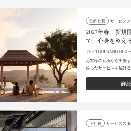
サービスス
契約社員
2027年春、新
で、心身を整え
上げる。マルチ
THE THOUSAND HIEI
お客様の到着から出発ま
添ったサービスを届けるポジション
ン、ラボ、バーでの対応
理、さらには薬草茶の提案
詳
サービススタ
正社員