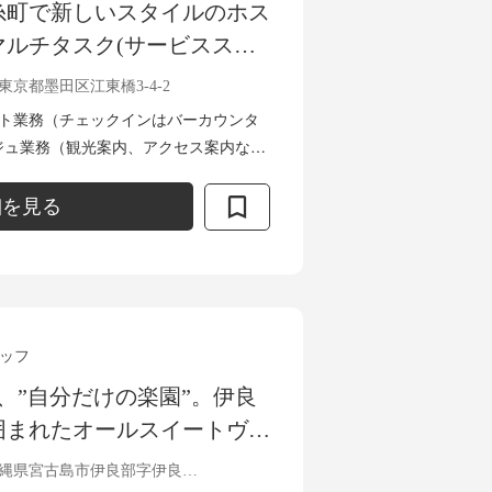
糸町で新しいスタイルのホス
マルチタスク(サービススタ
東京都墨田区江東橋3-4-2
ント業務（チェックインはバーカウンタ
ジュ業務（観光案内、アクセス案内な
務 ・キッチン、洗い場業務 （客室清掃
細を見る
ッフ
、”自分だけの楽園”。伊良
囲まれたオールスイートヴィ
もてなしを創り上げるサービ
沖縄県宮古島市伊良部字伊良部817