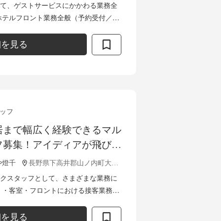
。
て、ゲストサービスにかかわる業務全
チェックアウト受付／レストランのホ
..
細を見る
ッフ
居まで幅広く経験できるマル
フ募集！アイディアが飛び交
どん新しい風を吹き込む企業
や燈千
長野県下高井郡山ノ内町大字佐野2586番地5
クスタッフとして、さまざまな業務に
全
ェックアウト対応 ・夕朝食のサービス業
細を見る