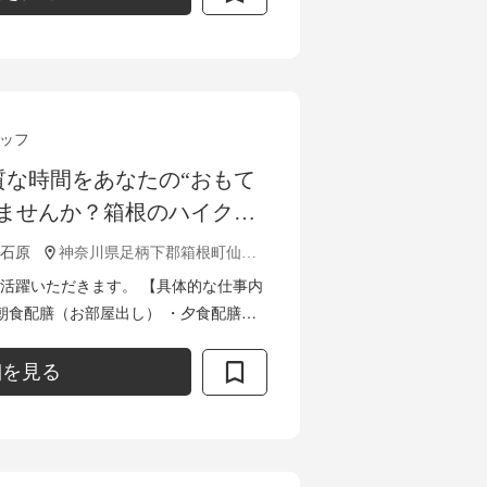
ッフ
質な時間をあなたの“おもて
りませんか？箱根のハイクラ
ービススタッフを募集！
石原
神奈川県足柄下郡箱根町仙石原817‐360
だきます。 【具体的な仕事内
・朝食配膳（お部屋出し） ・夕食配膳
え ・お見送り ・客室チェック ・フロ
細を見る