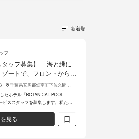
新着順
ッフ
タッフ募集】 ―海と緑に
リゾートで、フロントからサ
多彩なスキルと温かなホスピ
B
千葉県安房郡鋸南町下佐久間１５１０-２
様をサポートする｜
ホテル「BOTANICAL POOL
L CLUB
サービススタッフを募集します。私たち
てのサービス・コミュニケーション・
..
細を見る