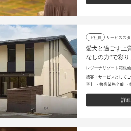
サービススタ
正社員
愛犬と過ごす上
なしの力”で彩
スリゾートでサ
レジーナリゾート箱根仙
接客・サービスとしてご活躍いた
容】 ・接客業務全般 
（お部屋出し） ・お出迎
ン...
詳