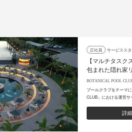
サービススタ
正社員
【マルチタスクス
包まれた隠れ家
ービス業務まで
BOTANICAL POOL CLU
タリティでお客
プールクラブをテーマにした
BOTANICAL POO
CLUB」における運営
が最も大切にする軸は全
立ち振る舞いがブランド.
詳