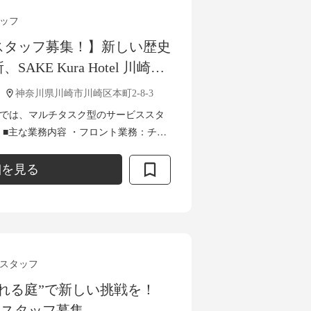
ッフ
スタッフ募集！】新しい歴史
KE Kura Hotel 川崎宿
アをスタートしませんか？
神奈川県川崎市川崎区本町2-8-3
l 川崎宿では、マルチタスク型のサービススタ
ェ
ト対応、お客様対応 ・予約管理：電
細を見る
スタッフ
れる庭”で新しい挑戦を！
夜勤スタッフ募集