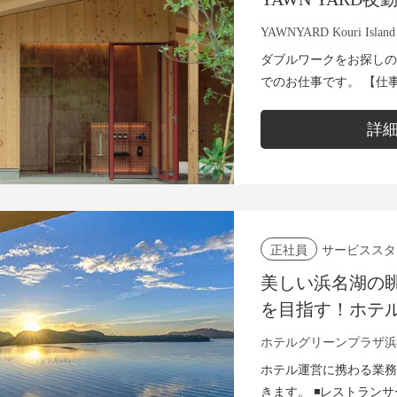
YAWNYARD Kouri Island
ダブルワークをお探しの
でのお仕事です。 【仕
・夜間のお客様からの問
供のための...
詳
サービススタ
正社員
美しい浜名湖の
を目指す！ホテ
中
ホテルグリーンプラザ浜
ホテル運営に携わる業務
きます。 ◾レストランサービス ・お客様のご案内 ・料理/ドリ