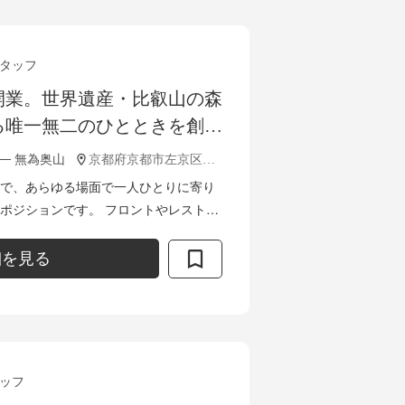
タッフ
規開業。世界遺産・比叡山の森
る唯一無二のひとときを創り
タスクスタッフ募集
 ── 無為奥山
京都府京都市左京区比叡山一本杉
で、あらゆる場面で一人ひとりに寄り
です。 フロントやレストラ
にとどまらず、スパ、客室の清掃管
ま...
細を見る
ッフ