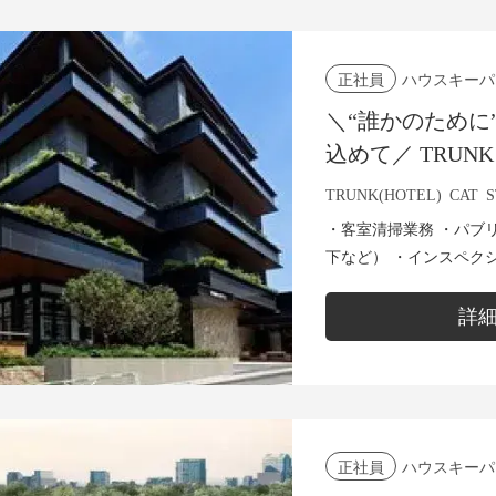
ハウスキーパ
正社員
＼“誰かのために
込めて／ TRUNK（
ハウスキーピン
TRUNK(HOTEL) CAT 
・客室清掃業務 ・パブ
下など） ・インスペク
清掃や環境整備に関わる付随業務 先輩スタ
ーしますので...
詳
ハウスキーパ
正社員