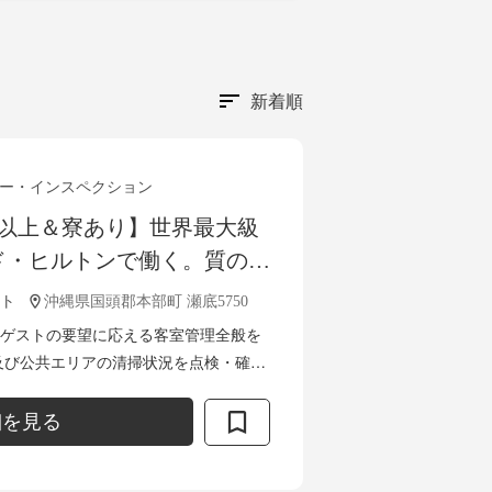
新着順
ー・インスペクション
日以上＆寮あり】世界最大級
ド・ヒルトンで働く。質の高
支えるハウスキーピング募
ト
沖縄県国頭郡本部町 瀬底5750
ゲストの要望に応える客室管理全般を
その他の問題を報告・フォローアップ
細を見る