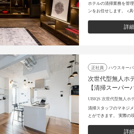
ホテルの清掃業務を管理
ンをお任せします。 <
教育ならびに業務管理 
ゲス...
詳
ハウスキーパ
正社員
次世代型無人ホ
【清掃スーパー
UBIQS 次世代型無人ホ
清掃スタッフのマネジメ
とができます。 実際の
以外の採用に関わることコ
務内容 ・居室の...
詳