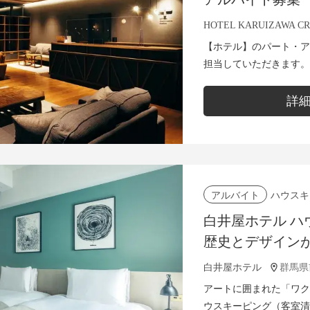
HOTEL KARUIZAWA C
【ホテル】のパート・ア
担当していただきます。 ■客室清掃（ルームクリーニング） 
部屋の換気、使用済みア
および電気掃除機...
詳
ハウスキ
アルバイト
白井屋ホテル ハ
歴史とデザイン
んか？
白井屋ホテル
群馬県前
アートに囲まれた「ワク
ウスキーピング（客室清