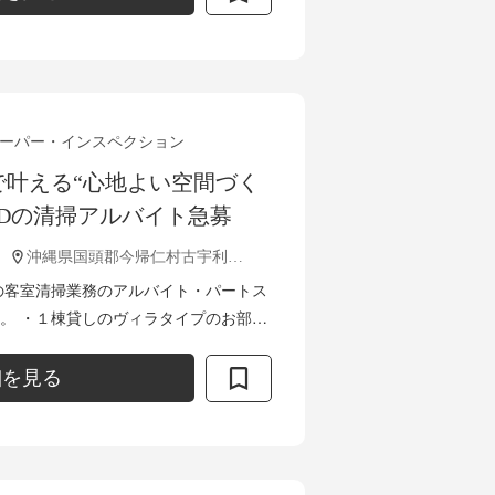
ーパー・インスペクション
で叶える“心地よい空間づく
ARDの清掃アルバイト急募
沖縄県国頭郡今帰仁村古宇利1837
の客室清掃業務のアルバイト・パートス
。 ・１棟貸しのヴィラタイプのお部屋
分けて運営しております。 （管理棟あ
細を見る