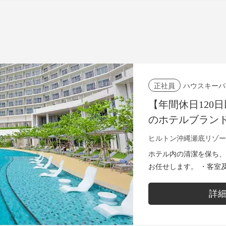
ハウスキーパ
正社員
【年間休日120
のホテルブラン
いおもてなしを
ヒルトン沖縄瀬底リゾー
集！
ホテル内の清潔を保ち、
お任せします。 ・客室及び公共エリアの清掃状況を点検・確認
・メンテナンスの欠陥や
・部署内のチーム...
詳