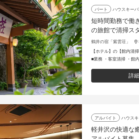
ハウスキーパ
パート
短時間勤務で働
の旅館で清掃ス
鶴井の宿「紫雲荘」
【ホテル】の【館内清掃
■業務 ・客室清掃 ・
充 など ーーーーーー 2～3名のチームで作業を行うため、未
経...
詳
ハウスキ
アルバイト
軽井沢の快適な
アルバイト募集