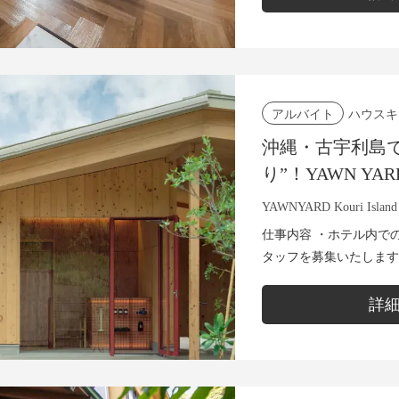
ハウスキ
アルバイト
沖縄・古宇利島
り”！YAWN Y
YAWNYARD Kouri Island
仕事内容 ・ホテル内で
タッフを募集いたします
を８棟、エリアを２つに
り、エリアとエリアの...
詳