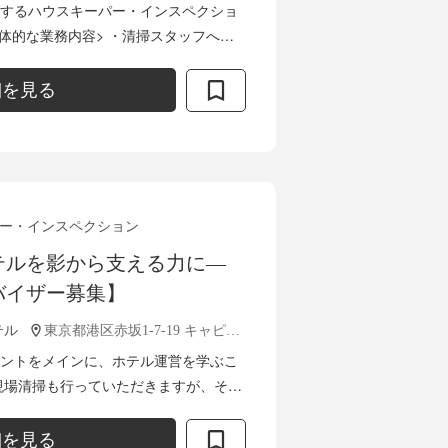
するハウスキーパー・インスペクショ
具体的な業務内容> ・清掃スタッフへの
・インスペクション業務 ・ランドリー、
細を見る
ー・インスペクション
テルを影から支える力に—
バイザー募集】
テル
東京都港区赤坂1-7-19 キャピタル赤坂ビル3F
ントをメインに、ホテル運営を学ぶこ
現場清掃も行っていただきますが、それ
スト管理なども経験可能です。 ■ 業
細を見る