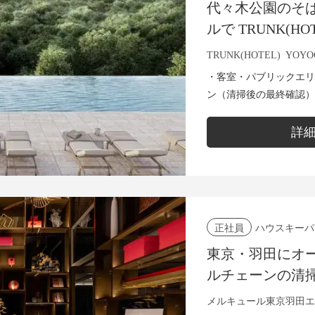
代々木公園のそ
ルで TRUNK(H
ッフ募集
TRUNK(HOTEL) YOYO
・客室・パブリックエリ
ン（清掃後の最終確認）
・チームでの改善提案や工夫のシェア 
経験3年以上...
詳
ハウスキーパ
正社員
東京・羽田にオ
ルチェーンの清
メルキュール東京羽田エ