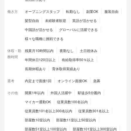
働き方
オープニングスタッフ
転勤なし
副業OK
服装自由
髪型自由
未経験者歓迎
英語が活かせる
中国語が活かせる
グローバルに活躍できる
様々な職種に挑戦できる
休暇・勤
残業月10時間以内
夜勤なし
土日祝休み
務時間
年間休日120日以上
有給取得率50％以上
長期休暇あり
育休取得実績あり
選考
内定まで面接1回
オンライン面接OK
急募
その他
開業1年以内
外国人活躍中
駅徒歩5分圏内
マイカー通勤OK
従業員数100名以内
従業員数101名以上300名以内
従業員数301名以上
部屋数10室以内
部屋数11室以上50室以内
部屋数51室以上100室以内
部屋数101室以上300室以内