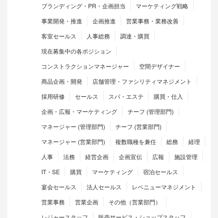
ブランディング・PR・企画担当
マーケティング戦略
事業開発・推進
企画推進
営業事務・業務改善
客室セールス
人事総務
調達・購買
現在募集中の各ポジション
コンストラクションマネージャー
空間デザイナー
商品企画・開発
店舗管理・ファシリティマネジメント
採用研修
セールス
スパ・エステ
購買・仕入
企画・広報・マーケティング
チーフ (管理部門)
マネージャー (管理部門)
チーフ (営業部門)
マネージャー (営業部門)
複数職種を兼任
総務
経理
人事
法務
経営企画
企画宣伝
広報
施設管理
IT・SE
購買
マーケティング
宿泊セールス
宴会セールス
法人セールス
レベニューマネジメント
営業事務
営業企画
その他（営業部門）
レジャースタッフ
販売サービス・ショップスタッフ