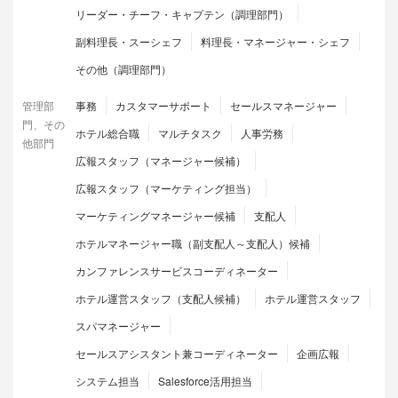
リーダー・チーフ・キャプテン（調理部門）
副料理長・スーシェフ
料理長・マネージャー・シェフ
その他（調理部門）
管理部
事務
カスタマーサポート
セールスマネージャー
門、その
ホテル総合職
マルチタスク
人事労務
他部門
広報スタッフ（マネージャー候補）
広報スタッフ（マーケティング担当）
マーケティングマネージャー候補
支配人
ホテルマネージャー職（副支配人～支配人）候補
カンファレンスサービスコーディネーター
ホテル運営スタッフ（支配人候補）
ホテル運営スタッフ
スパマネージャー
セールスアシスタント兼コーディネーター
企画広報
システム担当
Salesforce活用担当