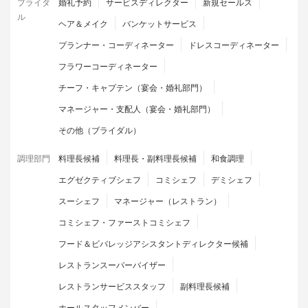
ブライダ
婚礼予約
サービスディレクター
新規セールス
ル
ヘア＆メイク
バンケットサービス
プランナー・コーディネーター
ドレスコーディネーター
フラワーコーディネーター
チーフ・キャプテン（宴会・婚礼部門）
マネージャー・支配人（宴会・婚礼部門）
その他（ブライダル）
調理部門
料理長候補
料理長・副料理長候補
和食調理
エグゼクティブシェフ
コミシェフ
デミシェフ
スーシェフ
マネージャー（レストラン）
コミシェフ・ファーストコミシェフ
フード＆ビバレッジアシスタントディレクター候補
レストランスーパーバイザー
レストランサービススタッフ
副料理長候補
ホールスタッフメンバー