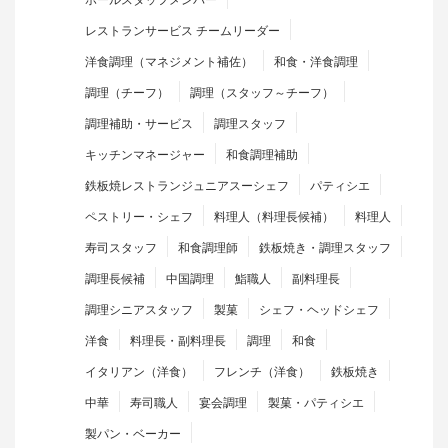
レストランサービス チームリーダー
洋食調理（マネジメント補佐）
和食・洋食調理
調理（チーフ）
調理（スタッフ～チーフ）
調理補助・サービス
調理スタッフ
キッチンマネージャー
和食調理補助
鉄板焼レストランジュニアスーシェフ
パティシエ
ペストリー・シェフ
料理人（料理長候補）
料理人
寿司スタッフ
和食調理師
鉄板焼き・調理スタッフ
調理長候補
中国調理
鮨職人
副料理長
調理シニアスタッフ
製菓
シェフ・ヘッドシェフ
洋食
料理長・副料理長
調理
和食
イタリアン（洋食）
フレンチ（洋食）
鉄板焼き
中華
寿司職人
宴会調理
製菓・パティシエ
製パン・ベーカー