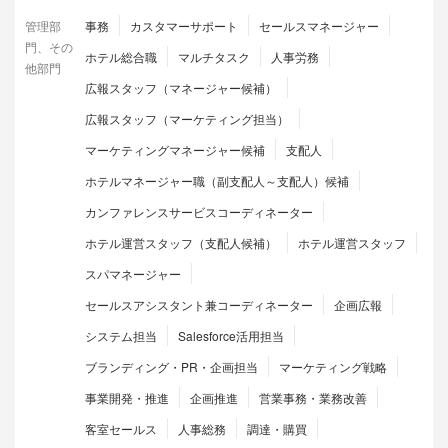
管理部
事務
カスタマーサポート
セールスマネージャー
門、その
ホテル総合職
マルチタスク
人事労務
他部門
広報スタッフ（マネージャー候補）
広報スタッフ（マーケティング担当）
マーケティングマネージャー候補
支配人
ホテルマネージャー職（副支配人～支配人）候補
カンファレンスサービスコーディネーター
ホテル運営スタッフ（支配人候補）
ホテル運営スタッフ
スパマネージャー
セールスアシスタント兼コーディネーター
企画広報
システム担当
Salesforce活用担当
ブランディング・PR・企画担当
マーケティング戦略
事業開発・推進
企画推進
営業事務・業務改善
客室セールス
人事総務
調達・購買