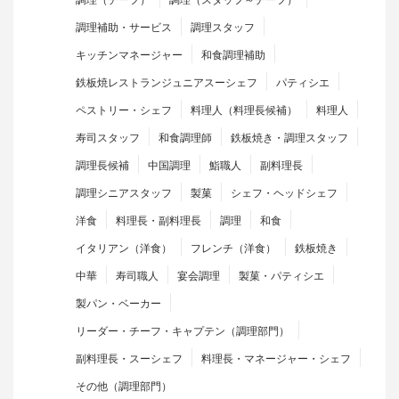
調理補助・サービス
調理スタッフ
キッチンマネージャー
和食調理補助
鉄板焼レストランジュニアスーシェフ
パティシエ
ペストリー・シェフ
料理人（料理長候補）
料理人
寿司スタッフ
和食調理師
鉄板焼き・調理スタッフ
調理長候補
中国調理
鮨職人
副料理長
調理シニアスタッフ
製菓
シェフ・ヘッドシェフ
洋食
料理長・副料理長
調理
和食
イタリアン（洋食）
フレンチ（洋食）
鉄板焼き
中華
寿司職人
宴会調理
製菓・パティシエ
製パン・ベーカー
リーダー・チーフ・キャプテン（調理部門）
副料理長・スーシェフ
料理長・マネージャー・シェフ
その他（調理部門）