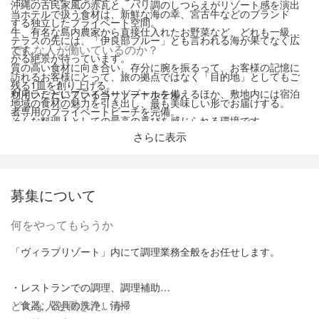
沖縄の古民家風の赤瓦と、バリ調のしつらえがリゾート感を演出
当ホテルで扱う食材は、新鮮な海の幸、宮古牛などのブランド
する独立したプライベート空間。
牛、有名な島内農家から直接仕入れたお野菜など、どれも一級品
テラスの先には、「伊良部ブルー」とも言われる海が果てなく広
です。
どんな人が働いているのか？
がる絶景が待っています。
質の高い食材に向き合い、存分に腕を振るって、お客様の記憶に
訪れるお客様にとって、旅の拠点ではなく「目的地」としてもご
残る1皿を創り上げる。
ヴィラごとにプライベートプールを備えるほか、敷地内には宿泊
利用いただいている当リゾートホテル。
地域の食材の魅力を引き出し、最も美味しい形でお届けする。
者専用のプライベートビーチを完備。
そんな料理人としての最高の喜びを感じられる環境です。
レストランでは、宮古・伊良部島の食材にこだわり、イタリアン
リゾート内でのひとときを通して、ゲストの心に残る最高の瞬間
さらに表示
や創作琉球料理、バーベキューなど、島の恵みを存分に生かした
を生み出したい。
■スモールラグジュアリーの最高峰を目指す環境
料理を提供しています。
旅の”ハイライト”となる体験を、自分たちの手で創り上げたい。
全6棟の独立したオールスイートヴィラという、極上のスモールラ
そんな情熱を持つスタッフが集まっています。
グジュアリー空間。
募集について
燦燦と輝く太陽の光と、優しく寄り添う海の音に包まれた非日常
お客様との距離が近いからこそ、1人ひとりの好みに合わせたオー
の空間。
滞在するゲストの喜びが原動力になり、より洗練されたおもてな
何をやってもらうか
ダーメイドの料理を提供できます。
日常の忙しさを忘れて、ゆったりと流れる時間に身を任せ、何も
しへつながっていく。
あなたの持つ技術、感性、そして心、そのすべてを込めて1皿を創
「ヴィラブリゾート」内にて調理業務全般をお任せします。
しない贅沢にひたるひととき。
そんな仲間とともに、スモールラグジュアリーの最高峰を目指し
り上げる、大きなやりがい。
そこはまるで、自分だけの楽園です。
たい方をお待ちしています。
お客様の心からの「美味しい」という喜びを、直接感じられる瞬
・レストランでの調理、調理補助
間があることも、当リゾートで働く魅力の1つです。
・食器、器具の洗浄、清掃
私たちは、最高のくつろぎを体感できる極上のステイを、今日も
どんな人と働きたいか