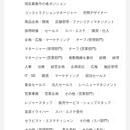
現在募集中の各ポジション
コンストラクションマネージャー
空間デザイナー
商品企画・開発
店舗管理・ファシリティマネジメント
採用研修
セールス
スパ・エステ
購買・仕入
企画・広報・マーケティング
チーフ (管理部門)
マネージャー (管理部門)
チーフ (営業部門)
マネージャー (営業部門)
複数職種を兼任
総務
経理
人事
法務
経営企画
企画宣伝
広報
施設管理
IT・SE
購買
マーケティング
宿泊セールス
宴会セールス
法人セールス
レベニューマネジメント
営業事務
営業企画
その他（営業部門）
レジャースタッフ
販売サービス・ショップスタッフ
送迎ドライバー
スパ・エステ受付
セラピスト・エステティシャン
その他（スパ部門）
その他（管理部門）
宴会予約
その他（本社）