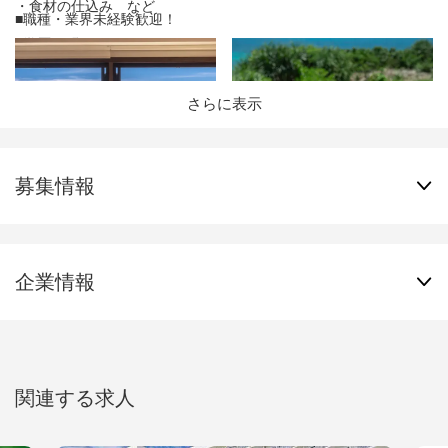
・食材の仕込み など
お届けします。
■職種・業界未経験歓迎！
■島での新しい生活をしっかりサポート
※学歴不問
県外からのご入社の方には、月2万円の住宅手当や月3万円の社宅
※新卒も歓迎
を完備し、新しい生活をサポート。
車で10分圏内にスーパーやコンビニ、郵便局などが揃っており、
さらに表示
【歓迎条件】
私生活も充実させやすい環境です。
・ホテル勤務経験もしくは飲食業勤務経験をお持ちの方
周囲に広がる豊かな自然からは、日々の元気やインスピレーショ
・シフトに柔軟に対応できる方
ンをもらえることも。
募集情報
プライベートも仕事も両立しながら、自分らしく過ごせる場所が
【求める人物像】
あります。
・お客様の思いを先回りし、自ら考えて行動できる方
・おもてなしを通じて、特別な思い出づくりをサポートできる方
企業情報
・仲間とチームワークを大切にできる方
関連する求人