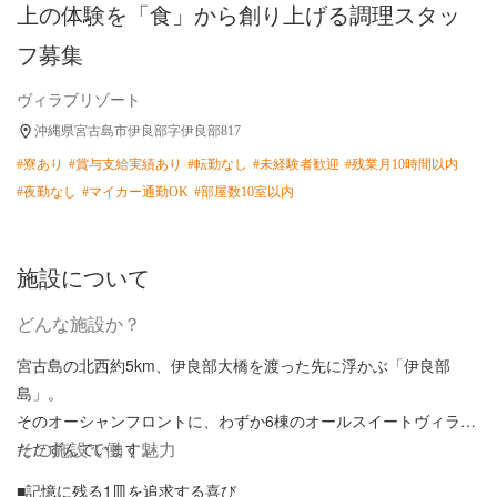
上の体験を「食」から創り上げる調理スタッ
フ募集
ヴィラブリゾート
沖縄県宮古島市伊良部字伊良部817
#寮あり
#賞与支給実績あり
#転勤なし
#未経験者歓迎
#残業月10時間以内
#夜勤なし
#マイカー通勤OK
#部屋数10室以内
施設について
どんな施設か？
宮古島の北西約5km、伊良部大橋を渡った先に浮かぶ「伊良部
島」。
そのオーシャンフロントに、わずか6棟のオールスイートヴィラが
たたずんでいます。
その施設で働く魅力
■記憶に残る1皿を追求する喜び