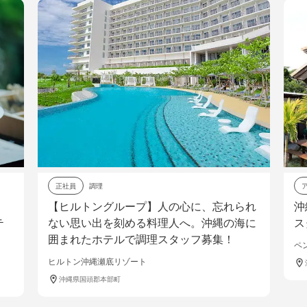
アルバイト
調理
ループ】人の心に、忘れられ
沖縄の離島を盛り上げる
刻める料理人へ。沖縄の海に
スタッフ募集！
ルで調理スタッフ募集！
ペンション シーフレンド
リゾート
沖縄県島尻郡渡嘉敷村
町