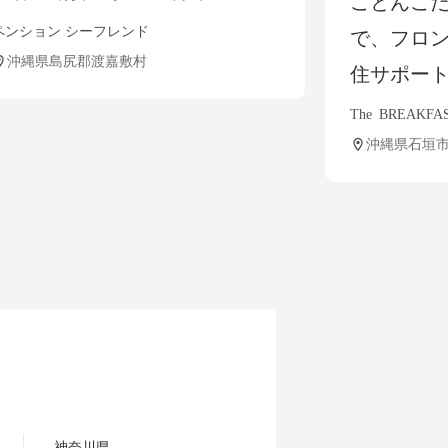
ことんこだわる石垣島
フレンド
で、フロントスタッフ
嘉敷村
住サポート充実
The BREAKFAST HOTEL M
沖縄県石垣市
神奈川県