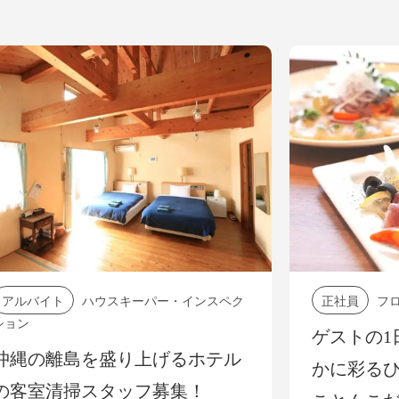
ハウスキーパー・インスペク
正社員
フロント
ゲストの1日の始まり
を盛り上げるホテル
かに彩るひとときを。
スタッフ募集！