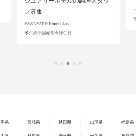
ュアリーホテルの調理スタッ
ペンション シー
募集
沖縄県島尻郡渡
NYARD Kouri Island
沖縄県国頭郡今帰仁村
岩手県
宮城県
秋田県
山形県
福島県
栃木県
群馬県
埼玉県
千葉県
東京都