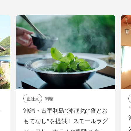
社員
調理
アルバイト
ション
縄・古宇利島で特別な“食とお
沖縄の離島
てなし”を提供！スモールラグ
の客室清掃