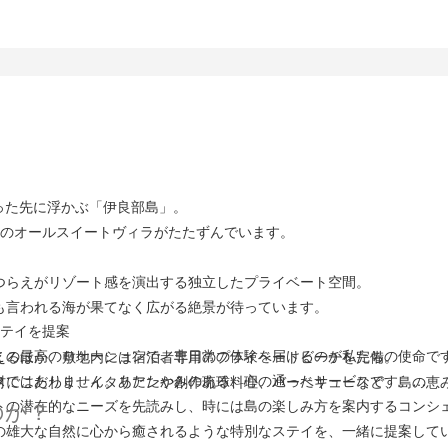
った先に浮かぶ「伊良部島」。
棟のオールスイートヴィラがたたずんでいます。
つらえがリゾート感を演出する独立したプライベート空間。
も言われる海が果てなく広がる絶景が待っています。
ステイを提案
この最高のロケーションで、非日常の体験を届けるのが私たちの使命で
えるほか、敷地内には宿泊者専用のプライベートビーチを完備。
スではありません。あたたかみのある、心の通ったサービスです。
材にこだわり、イタリアンや創作琉球料理、バーベキューなど、島の恵
トの潜在的なニーズを先読みし、時には島の楽しみ方を案内するコンシ
のか？
の雄大な自然に心から癒されるような特別なステイを、一緒に提案して