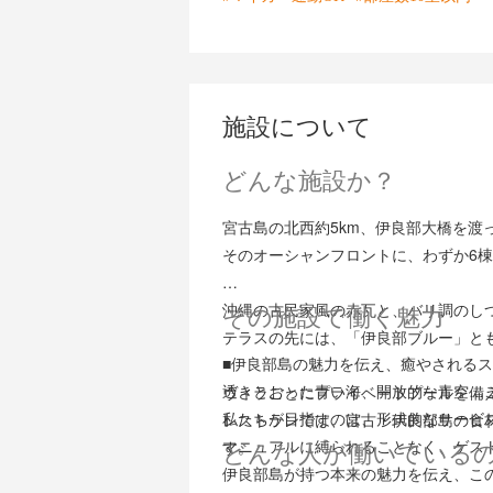
施設について
どんな施設か？
宮古島の北西約5km、伊良部大橋を渡
そのオーシャンフロントに、わずか6
沖縄の古民家風の赤瓦と、バリ調のし
その施設で働く魅力
テラスの先には、「伊良部ブルー」と
■伊良部島の魅力を伝え、癒やされる
透きとおった青い海、開放的な青空…
ヴィラごとにプライベートプールを備
私たちが目指すのは、形式的なサービ
レストランでは、宮古・伊良部島の食
マニュアルに縛られることなく、ゲス
す。
どんな人が働いている
伊良部島が持つ本来の魅力を伝え、こ