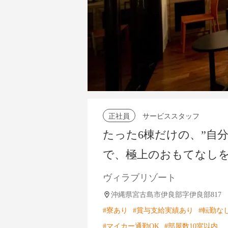
正社員
サービススタッフ
たった6棟だけの、”自
で、極上のおもてなし
ヴィラブリゾート
沖縄県宮古島市伊良部字伊良部817
#寮あり
#賞与支給実績あり
#転勤な
#マイカー通勤OK
#部屋数10室以内