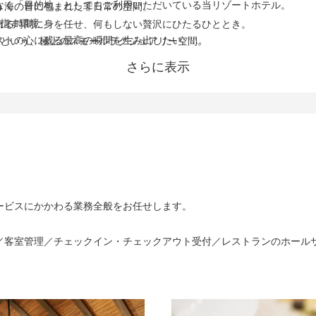
なく「目的地」としてもご利用いただいている当リゾートホテル。
う海の音に包まれた非日常の空間。
目指す環境
れる時間に身を任せ、何もしない贅沢にひたるひととき。
ストの心に残る最高の瞬間を生み出したい。
ラという、極上のスモールラグジュアリー空間。
たちの手で創り上げたい。
ひとりの好みに合わせたオーダーメイドのおもてなしを提供できます。
さらに表示
います。
心を配ることで、お客様の滞在を最高の体験へと導く大きなやりがい。
る極上のステイを、今日もお届けします。
る瞬間があることも、当リゾートで働く魅力の1つです。
、より洗練されたおもてなしへつながっていく。
ュアリーの最高峰を目指したい方をお待ちしています。
の住宅手当や月3万円の社宅を完備し、新しい生活をサポート。
、郵便局などが揃っており、私生活も充実させやすい環境です。
の元気やインスピレーションをもらえることも。
自分らしく過ごせる場所があります。
ービスにかかわる業務全般をお任せします。
／客室管理／チェックイン・チェックアウト受付／レストランのホール
方（AT限定可）