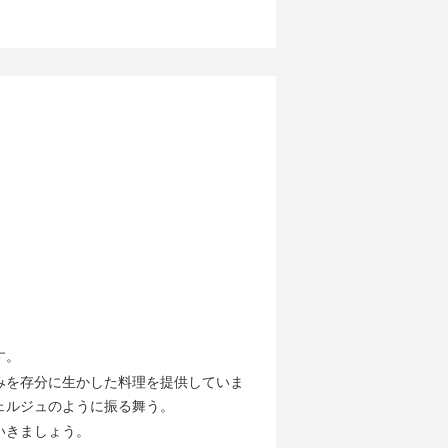
す。
みを存分に生かした料理を提供していま
ェルジュのように振る舞う。
いきましょう。