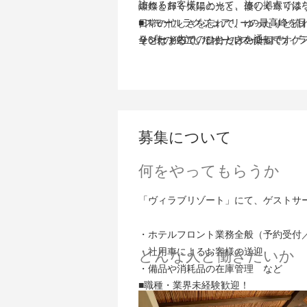
訪れるお客様にとって、旅の拠点では
燦燦と輝く太陽の光と、優しく寄り添
■スモールラグジュアリーの最高峰を
日常の忙しさを忘れて、ゆったりと流
リゾート内でのひとときを通して、ゲ
全6棟の独立したオールスイートヴィ
そこはまるで、自分だけの楽園です。
旅の”ハイライト”となる体験を、自分
お客様との距離が近いからこそ、一人
そんな情熱を持つスタッフが集まって
何気ない会話やサービスの細部にまで
私たちは、最高のくつろぎを体感でき
お客様の心からの喜びを直接感じられ
滞在するゲストの喜びが原動力になり
そんな仲間とともに、スモールラグジ
■島での新しい生活をしっかりサポート
募集について
県外からのご入社の方には、月2万円
車で10分圏内にスーパーやコンビニ
何をやってもらうか
周囲に広がる豊かな自然からは、日々
プライベートも仕事も両立しながら、
「ヴィラブリゾート」にて、ゲストサ
・ホテルフロント業務全般（予約受付
・社用車によるお客様の送迎
どんな人と働きたいか
・備品や消耗品の在庫管理 など
■職種・業界未経験歓迎！
■普通自動車第一種運転免許をお持ちの