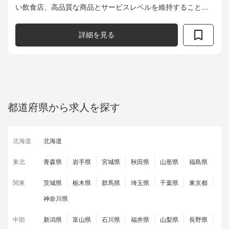
い飲食店、高品質な商品とサービスレベルを維持することに
責任を負っています。 <具体的な業務内容> ・ホテル料飲部門
のマネジメン...
詳細を見る
都道府県から求人を探す
北海道
北海道
東北
青森県
岩手県
宮城県
秋田県
山形県
福島県
関東
茨城県
栃木県
群馬県
埼玉県
千葉県
東京都
神奈川県
中部
新潟県
富山県
石川県
福井県
山梨県
長野県