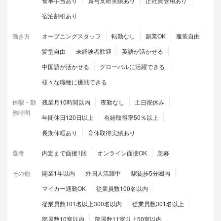
食事手当あり
賞与支給実績あり
正社員登用あり
宿泊割引あり
働き方
オープニングスタッフ
転勤なし
副業OK
服装自由
髪型自由
未経験者歓迎
英語が活かせる
中国語が活かせる
グローバルに活躍できる
様々な職種に挑戦できる
休暇・勤
残業月10時間以内
夜勤なし
土日祝休み
務時間
年間休日120日以上
有給取得率50％以上
長期休暇あり
育休取得実績あり
選考
内定まで面接1回
オンライン面接OK
急募
その他
開業1年以内
外国人活躍中
駅徒歩5分圏内
マイカー通勤OK
従業員数100名以内
従業員数101名以上300名以内
従業員数301名以上
部屋数10室以内
部屋数11室以上50室以内