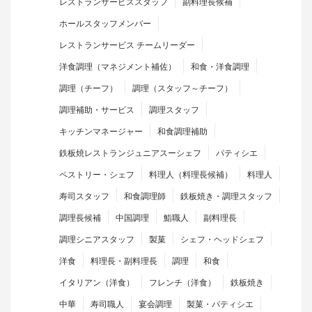
レストランサービススタッフ
副料理長候補
ホールスタッフメンバー
レストランサービス チームリーダー
洋食調理（マネジメント補佐）
和食・洋食調理
調理（チーフ）
調理（スタッフ～チーフ）
調理補助・サービス
調理スタッフ
キッチンマネージャー
和食調理補助
鉄板焼レストランジュニアスーシェフ
パティシエ
ペストリー・シェフ
料理人（料理長候補）
料理人
寿司スタッフ
和食調理師
鉄板焼き・調理スタッフ
調理長候補
中国調理
鮨職人
副料理長
調理シニアスタッフ
製菓
シェフ・ヘッドシェフ
洋食
料理長・副料理長
調理
和食
イタリアン（洋食）
フレンチ（洋食）
鉄板焼き
中華
寿司職人
宴会調理
製菓・パティシエ