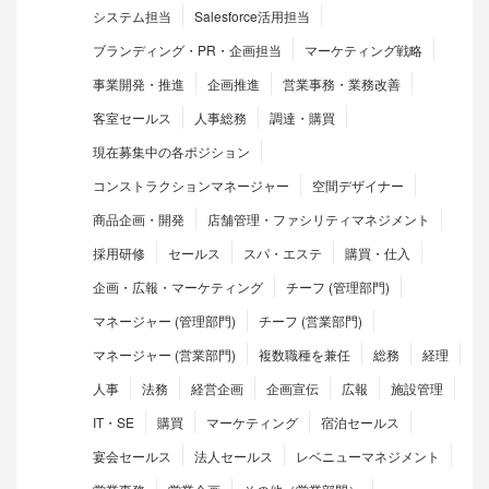
システム担当
Salesforce活用担当
ブランディング・PR・企画担当
マーケティング戦略
事業開発・推進
企画推進
営業事務・業務改善
客室セールス
人事総務
調達・購買
現在募集中の各ポジション
コンストラクションマネージャー
空間デザイナー
商品企画・開発
店舗管理・ファシリティマネジメント
採用研修
セールス
スパ・エステ
購買・仕入
企画・広報・マーケティング
チーフ (管理部門)
マネージャー (管理部門)
チーフ (営業部門)
マネージャー (営業部門)
複数職種を兼任
総務
経理
人事
法務
経営企画
企画宣伝
広報
施設管理
IT・SE
購買
マーケティング
宿泊セールス
宴会セールス
法人セールス
レベニューマネジメント