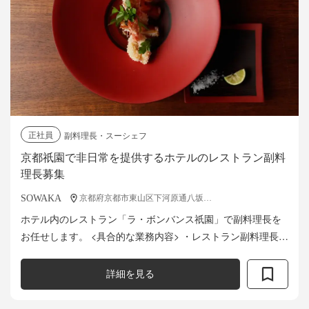
正社員
副料理長・スーシェフ
京都祇園で非日常を提供するホテルのレストラン副料
理長募集
SOWAKA
京都府京都市東山区下河原通八坂鳥居前下ル清井町480
ホテル内のレストラン「ラ・ボンバンス祇園」で副料理長を
お任せします。 <具合的な業務内容> ・レストラン副料理長と
しての業務 ・衛生管理 ・食品安全管理等
詳細を見る