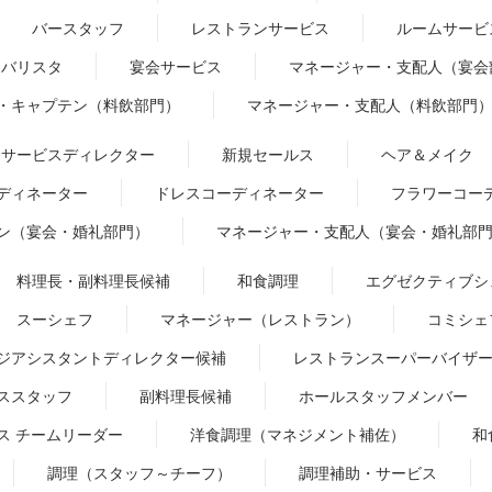
バースタッフ
レストランサービス
ルームサービ
バリスタ
宴会サービス
マネージャー・支配人（宴会
・キャプテン（料飲部門）
マネージャー・支配人（料飲部門
サービスディレクター
新規セールス
ヘア＆メイク
ディネーター
ドレスコーディネーター
フラワーコー
ン（宴会・婚礼部門）
マネージャー・支配人（宴会・婚礼部
料理長・副料理長候補
和食調理
エグゼクティブシ
スーシェフ
マネージャー（レストラン）
コミシェ
ジアシスタントディレクター候補
レストランスーパーバイザ
ススタッフ
副料理長候補
ホールスタッフメンバー
ス チームリーダー
洋食調理（マネジメント補佐）
和
調理（スタッフ～チーフ）
調理補助・サービス