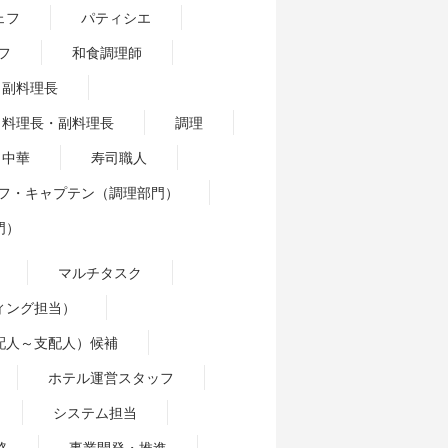
ェフ
パティシエ
フ
和食調理師
副料理長
料理長・副料理長
調理
中華
寿司職人
フ・キャプテン（調理部門）
門）
マルチタスク
ィング担当）
配人～支配人）候補
ホテル運営スタッフ
システム担当
略
事業開発・推進