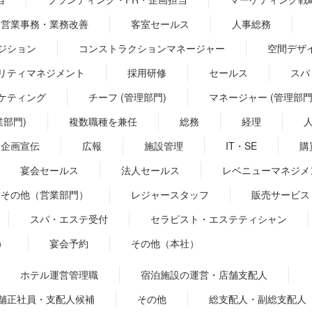
営業事務・業務改善
客室セールス
人事総務
ジション
コンストラクションマネージャー
空間デザ
リティマネジメント
採用研修
セールス
スパ
ケティング
チーフ (管理部門)
マネージャー (管理部門
業部門)
複数職種を兼任
総務
経理
企画宣伝
広報
施設管理
IT・SE
購
宴会セールス
法人セールス
レベニューマネジメ
その他（営業部門）
レジャースタッフ
販売サービス
スパ・エステ受付
セラピスト・エステティシャン
）
宴会予約
その他（本社）
ホテル運営管理職
宿泊施設の運営・店舗支配人
舗正社員・支配人候補
その他
総支配人・副総支配人