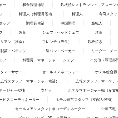
ャー
和食調理補助
鉄板焼レストランジュニアスーシ
フ
料理人（料理長候補）
料理人
寿司スタッ
タッフ
調理長候補
中国調理
鮨職人
フ
製菓
シェフ・ヘッドシェフ
洋食
タリアン（洋食）
フレンチ（洋食）
鉄板焼き
製菓・パティシエ
製パン・ベーカー
リーダー・チー
ェフ
料理長・マネージャー・シェフ
その他（調理部
スタマーサポート
セールスマネージャー
ホテル総合職
広報スタッフ（マネージャー候補）
広報スタッフ（マーケテ
ネージャー候補
支配人
ホテルマネージャー職（副支
ービスコーディネーター
ホテル運営スタッフ（支配人候補）
セールスアシスタント兼コーディネーター
企画広報
当
ブランディング・PR・企画担当
マーケティング戦