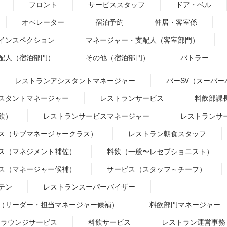
フロント
サービススタッフ
ドア・ベル
オペレーター
宿泊予約
仲居・客室係
インスペクション
マネージャー・支配人（客室部門）
配人（宿泊部門）
その他（宿泊部門）
バトラー
レストランアシスタントマネージャー
バーSV（スーパー
スタントマネージャー
レストランサービス
料飲部課
飲）
レストランサービスマネージャー
レストランサ
ス（サブマネージャークラス）
レストラン朝食スタッフ
ス（マネジメント補佐）
料飲（一般〜レセプショニスト）
ス（マネージャー候補）
サービス（スタッフ～チーフ）
テン
レストランスーパーバイザー
（リーダー・担当マネージャー候補）
料飲部門マネージャー
ラウンジサービス
料飲サービス
レストラン運営事務